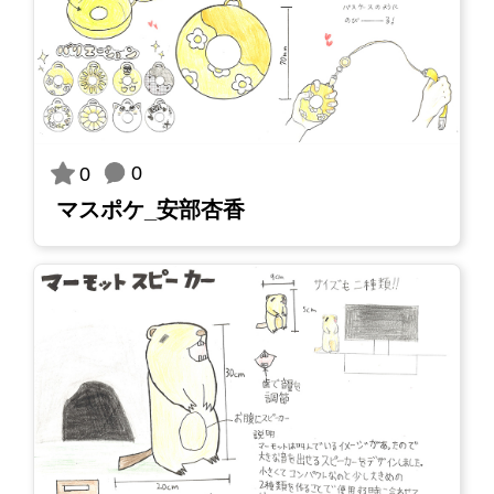
0
0
マスポケ_安部杏香