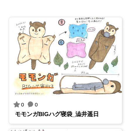
0
0
モモンガBIGハグ寝袋_澁井遥日