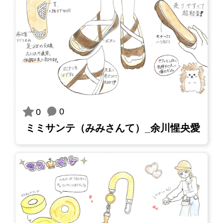
0
0
ミミサンテ（みみさんて）_余川惺央愛