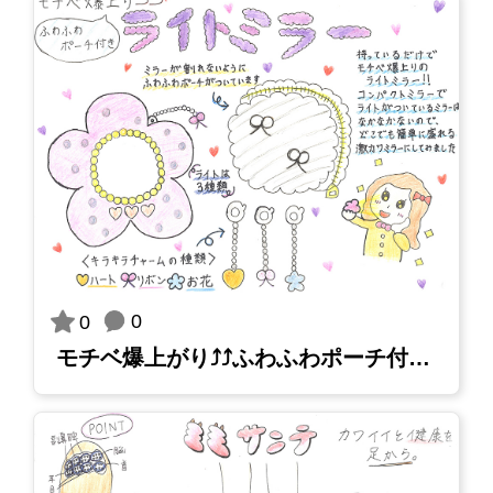
0
0
モチベ爆上がり⤴⤴ふわふわポーチ付きライトミラー_太田麻裕