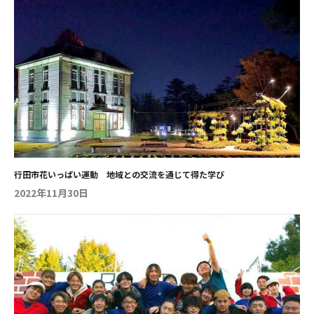
地域社会を支え続け、今年で27年目を迎える企業です。 循環型
さ」や「バイトとの両立の厳しさ」など、リアルな現実を本音で
物流による社会課題へのアプローチ 導入として、エスティビーが
伝えてくれたので、入学後の生活を具体的に想像できました。何
展開する事業の社会的意義について説明がなされました。同社は
より、大変さを伝えた上で「それでもこの大学なら大丈夫」とい
「限りある資源を次世代へ」という理念の下、産業廃棄物をリサ
うフォローもあり、「こんな先輩がいる大学なら間違いない」と
イクル工場へと運ぶ「静脈物流機能」と、リサイクル済みの二次
入学の大きな決め手になりました。木材の耐久実験を行った模擬
製品を運ぶ「動脈物流機能」を担っています。 杉﨑氏はこの物流
授業も印象的で、「設計しながら実寸大で物をつくって構造を理
の仕組みを、人が生きる上で欠かせない「血流」にたとえ、社会
解できる」という実習が豊富な環境は、他大学と明確に違い、
全体の持続可能性に寄与し、環境破壊や資源枯渇の抑制に貢献し
「社会に出る前に実際に手を動かして学びたい」と入学を決意し
ている実態を解説されました。 キャリアの本質と基礎的・汎用
ました。 テキパキ、サバサバ！工科系女子のリアルと「先を見据
的能力 続いて「キャリアとは何か」というテーマに移りまし
える」スタンス 「工科系の大学の女子学生はどんな雰囲気だろ
た。キャリアとは職歴や経歴を指すのみではなく、人が生きてい
う」という不安もありましたが、実際は良い意味でイメージを裏
く中で担う様々な役割や足跡であると定義づけられました。社会
切るものでした。女子同士は過度に群れず孤立もしない「ほどよ
行田市花いっぱい運動 地域との交流を通じて得た学び
に出ていない学生たちも、すでに置かれた立場において役割を果
い距離感」で、テキパキとサバサバした人が多いです。授業やサ
2022年11月30日
たしており、キャリア発達の最中にあることが強調されました。
ークル活動で交流もしやすく、実習で重い荷物がある時も、「1
また、キャリア教育を通じて身につけるべき「基礎的・汎用的能
人で無理なら、2人で持とう」と迷わずさっと行動に移せます。
力」として、以下の4点が提示されました。 ・人間関係形成・社
授業でも、女子が実質的なリーダーとして男子を引っ張る場面も
会形成能力 ・自己理解・自己管理能力 ・課題対応能力 ・キャリ
あり、作業をスムーズに進める力になっています。3年生の今で
アプランニング能力 講義内では、これらの能力に関するセルフ
は、1人1人が「仕上げ」や「施工管理」など明確な目的意識や専
チェックや学生同士の活発な意見交換が行われ、参加者自身が現
門性を持ち、お互いに良い刺激を与え合っています。 学業では
状の自己認識を深める実践的なワークが実施されました。 失敗
「先を見据えて今を頑張る」スタンスを大切にし、授業の課題は
からの学習と社会とのつながり 「大人になること」の現実的な
特に力を入れています。未来の自分が心に余裕を持てるよう、
プロセスとして、杉﨑氏ご自身の過去の失敗談が語られました。
日々の課題や実習レポートは「どうすれば最高評価を取れるか」