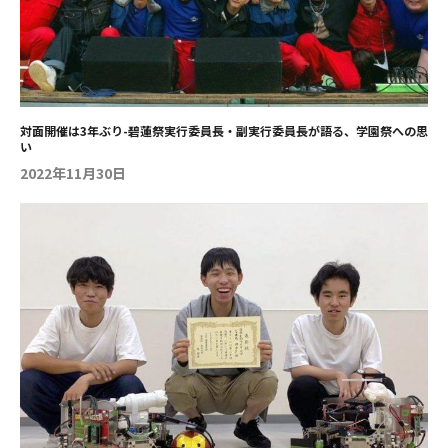
準備不足による挫折や、時間管理の怠りから生じた信頼の喪失と
を常に意識して取り組んでいます。1年次の製図の課題は未経験
いった実体験をもとに、「何をするにも準備が大切」「信頼なき
で進みが遅れたものの、放課後に残り、期限を守るよう努めまし
所に金も人も集まらない」という厳粛な教訓が共有されました。
た。「分からないことがあれば、すぐに先輩や周囲に聞いて解決
さらに、学校での学びが社会でどのように生きるかについても言
する」といったスピード感も大切にしています。一方で金曜の放
及されました。仕事には教科ごとの区分はなく、学びを横断的に
課後は、所属する軽音楽部とバドミントンサークルで思いきりリ
活用すること、そして情報は「行動（検証）」を伴うことで初め
フレッシュしています。軽音楽部ではバンドのボーカルを担当し
て知識として定着するという原則が示されました。 未来に向け
ており、今年も文化祭である碧蓮祭のステージで歌う予定です。
対面開催は3年ぶり-碧蓮祭実行委員長・副実行委員長が語る、学園祭への思
い
た永続条件の構築 結びとして、大人になるためには「守られる側
学生スタッフとして積極的な声がけと分かりやすさを意識 １年
から、守る側への自律・自立」が必要不可欠であると提起されま
次からオープンキャンパスの学生スタッフとして、キャンパスツ
2022年11月30日
した。最後に、経営学者ピーター・ドラッカーの「経営とは永続
アーや学生寮の案内、学校説明のプレゼンなどを担当していま
条件の構築である」という言葉が紹介されました。 「誰もが人
す。高校時代に参加したオープンキャンパスの感動や生徒会で学
生の経営者である」という視座から、学生一人ひとりが自分自身
校案内を行った経験があり、自然にスタッフに。活動のなかで特
の人生の永続条件をどのように構築していくのか、深く思考し計
に大切にしているのは、会場で戸惑っている来場者への積極的な
画を立てて行動することの大切さが説かれました。 特別講義
声かけです。私自身、高校時代に「分からないことが多く、質問
は、学生たちが労働の尊さや自己成長の意義を再確認し、自らの
内容も分からない」という経験をしたからこそ、自分から「何か
意思で未来を設計するための強力な動機付けとなる有意義な時間
お困りですか」と声をかけ、不安を解消するサポートをしたいと
となりました。
考えています。 知識や興味が異なる多様な方々と接する中、「こ
の大学の魅力を、目の前の相手にどうすれば一番響くか」を考え
ています。特に高校生に対し、疑問を残さないように内容をかみ
くだいた説明を意識しています。プレゼンは写真を中心に文字を
最小限にとどめ、大切な部分は自分の言葉で伝えることを心がけ
ています。以前プレゼンを担当した際、「とても分かりやすかっ