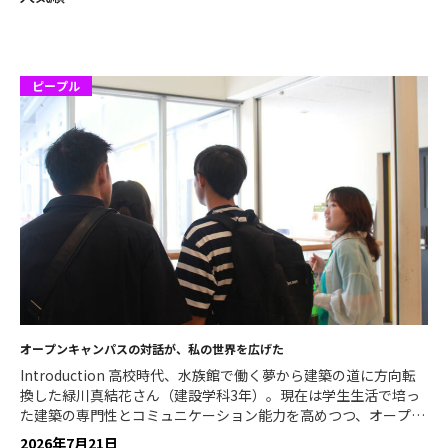
CLOSE
CLOSE
ピープル
オープンキャンパスの対話が、私の世界を広げた
Introduction 高校時代、水族館で働く夢から建築の道に方向転
換した緑川真結花さん（建設学科3年）。現在は学生生活で培っ
た建築の専門性とコミュニケーション能力を高めつつ、オープン
キャンパスの学生スタッフとして活動しています。進路に迷う高
2026年7月21日