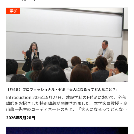
校生に向け、緑川さんに大学進学の決め手や大学生活のリアルと
魅力についてインタビューをしました。「建築に興味はあるけれ
学び
ど、女子学生が少ないのではないかと不安」「専門知識がなくて
授業についていけるか心配」など一歩を踏み出せずにいる高校生
の背中をそっと押してくれるはずです。 水族館の構造美から建築
の道に。女子学生の本音が響いたオープンキャンパス 私は福島
県郡山市の普通科高校出身です。自然科学部で身近な研究の発表
や生徒会で学校案内などに力を入れました。水族館でイルカの調
教師として働く夢が現実的に難しいと分かり、建築が目にとまり
ました。地元いわき市の環境水族館「アクアマリンふくしま」に
は、世界初といわれる「潮目の海」水槽を突き抜ける三角形のア
クリルトンネルがあります。三角プリズムのように親潮と黒潮を
左右に分ける構造が印象的で「人を引きつける建物をつくりた
い」と思い、高校2年生の時に建築の道へ転向し、大学で設計を
学ぶことに決めました。 「建築」が学べる大学をリサーチする
【Fゼミ】プロフェッショナル・ゼミ「大人になるってどんなこと？」
中で、偶然目にとまったのが平仮名交じりの「ものつくり大学」
Introduction 2026年5月27日、建設学科のFゼミにおいて、外部
という名称でした。「どんな大学なんだろう」と調べると、設計
講師をお招きした特別講義が開催されました。本学客員教授・奥
だけではなく建物の土台となる「構造」まで実践的に学べる点に
山龍一先生のコーディネートのもと、「大人になるってどんなこ
強く魅力を感じました。「気になるなら行ってみたら」と母の後
と？」を主題とし、学生が自己の未来や社会との関わり方を見つ
押しもありオープンキャンパスへの参加を決めました。 オープ
2026年5月28日
め直す機会となりました。 登壇者には、群馬県前橋市に本社を
ンキャンパスには、高校3年生の春と夏に3回参加しました。一番
構える株式会社エスティビー（https://s-t-b.jp）の代表取締役で
心が動いたのは、キャンパスを案内してくださった女子学生スタ
ある杉﨑由里氏をお招きしました。同社は1998年の創業以来、
ッフとの対話です。大学の良い面だけではなく、「課題の大変