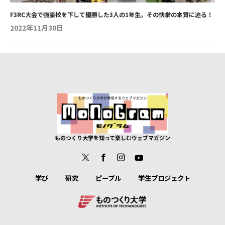
たです」と声をかけてもらえ、励みになりました。オープンキャ
ンパスでは、ぜひ多彩な「模擬授業」を体験してほしいです。木
F3RC大会で強豪校を下して優勝した3人の1年生。その快挙の本質に迫る！
材加工や製図、日本建築の歴史など毎回内容が異なり、何度来て
2022年11月30日
も新しい発見がある点は、ものつくり大学ならではのメリットで
す。 プロの技に触れる授業と専門的でユニークな先生方との「距
離の近さ」 建設学科の授業の最大の特徴は、実際に自分の手で
触れ、体感しながら学べる点です。プロの技術を実感しながらモ
ノづくりの喜びを味わえる面白さがあります。特に大変ながらも
面白かったのが、1・2年次の「左官」の実習です。コテを使い、
まっすぐ平らに塗る難しさを体験する一方で、非常勤講師として
来てくださるプロの職人さんが、さらっとやり遂げる無駄のない
動きに触れ、「これが本物の職人の技なんだ」と肌で感じまし
た。実習を重ねる過程で、不格好ながらも平らに塗れるようにな
ったことで手応えも得られました。 「実習」や「インターンシ
ものつくり大学を知って楽しむウェブマガジン
ップ」での実践的な経験は、自分の成長や将来に直結すると実感
しています。そもそも座学と実習が密接に連動している大学だか
らこそ、知識を体感的に理解できるんです。将来に直結するイン
ターンシップは、先を見据える上で重要な経験になります。私自
学び
研究
ピープル
学生プロジェクト
身、2年次に施工管理の仕事をインターンシップで経験し、大変
さを肌身で感じることができました。 ものつくり大学の一番の
強みは、先生方との「距離の近さ」です。いつでも学生に寄り添
い支えてくださる先生の存在こそが、この大学最大の魅力です。
専門性が高く、ユニークな先生が多いです。最初は話しかけづら