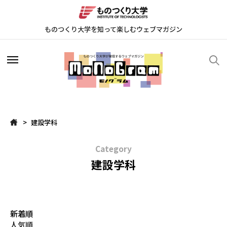
ものつくり大学を知って楽しむウェブマガジン
学び
学び
建設学科
研究
研究
Category
ピープル
ピープル
建設学科
学生プロジェクト
学生プロジェクト
新着順
人気順