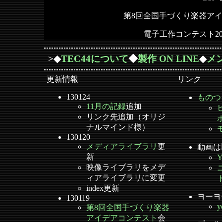
第8回全国手づくり楽器アイ
電子工作コンテスト2
>◆
TEC44について
◆
製作 ON LINE
◆
メ
更新情報
リンク
130124
ものつ
11月の記録
追加
リンク先追加（オリジ
ナルマインド様）
130120
メディアライブラリ
更
動画は
新
映像ライブラリをメデ
ィアライブラリに変更
index更新
ヨーヨ
130119
y
第8回全国手づくり楽器
アイデアコンテスト
会