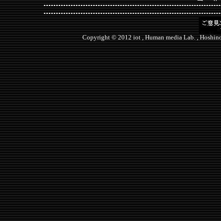
ゴール
長賞受賞！
130117
イベント情報
更新
第8回全国手づくり楽器
Copyright © 2012 iot , Human media Lab. , Hoshino
コンテ
アイデアコンテスト
に
出場します！
121204
イベント情報
更新
2
Index更新
121121
映像ライブラリ
公開
イベント情報
公開
8月の記録
写真追加
Index更新
121112 Turning point !!
全国手づくりアイデア
楽器コンテスト
予選通
過しました！
yoyonews
さんに紹介し
ていただきました！
電子工作コンテスト
2012
に応募しました！