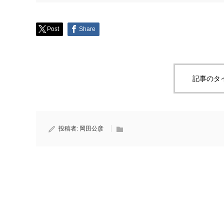
Post
Share
記事のタ
投稿者:
岡田公彦