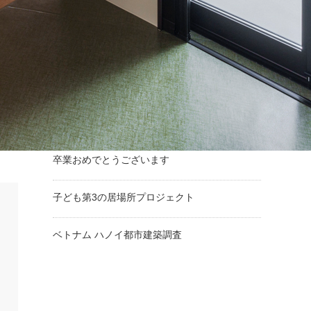
最近の投稿
学生工房「MONO BASE」建築工事完成
岡田研卒業生 藤村圭央莉さん 卒業設計が各賞
受賞
卒業おめでとうございます
子ども第3の居場所プロジェクト
ベトナム ハノイ都市建築調査