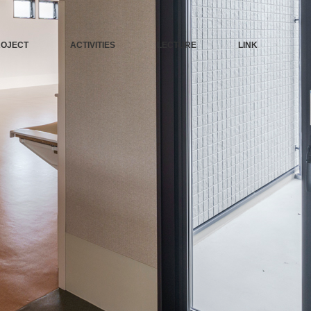
ROJECT
ACTIVITIES
LECTURE
LINK
カテゴリー
ACTIVITIES-CAT
29