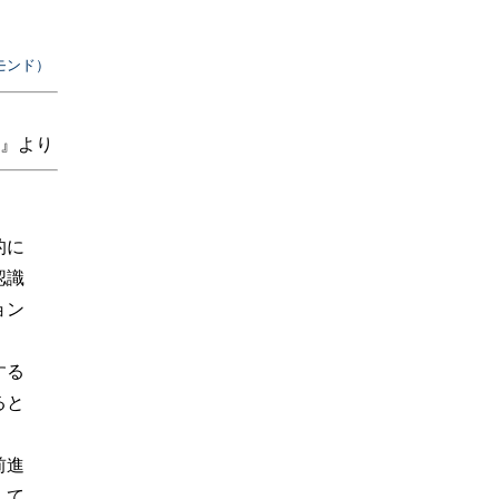
モンド）
』より
的に
認識
ョン
する
ると
前進
して