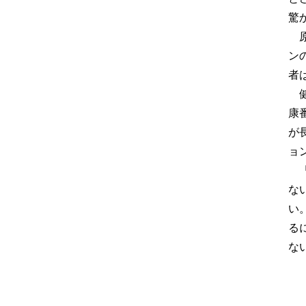
驚
原
ン
者
健
康
が
ョ
「
な
い
る
な