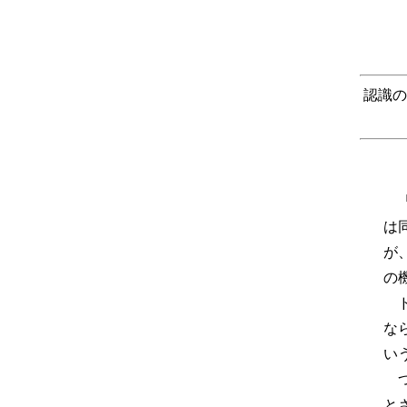
認識の
「
は
が
の
ド
な
い
つ
と