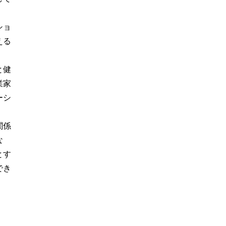
ショ
える
と健
業家
ーシ
関係
な
とす
でき