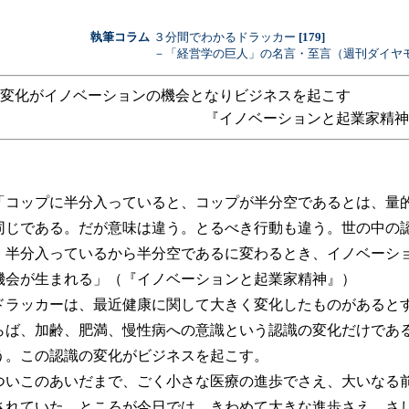
執筆コラム
３分間でわかるドラッカー
[179]
－「経営学の巨人」の名言・至言（週刊ダイヤ
変化がイノベーションの機会となりビジネスを起こす
『イノベーションと起業家精神
コップに半分入っていると、コップが半分空であるとは、量
同じである。だが意味は違う。とるべき行動も違う。世の中の
、半分入っているから半分空であるに変わるとき、イノベーシ
機会が生まれる」（『イノベーションと起業家精神』）
ラッカーは、最近健康に関して大きく変化したものがあると
らば、加齢、肥満、慢性病への意識という認識の変化だけであ
う。この認識の変化がビジネスを起こす。
いこのあいだまで、ごく小さな医療の進歩でさえ、大いなる
されていた。ところが今日では、きわめて大きな進歩さえ、さ