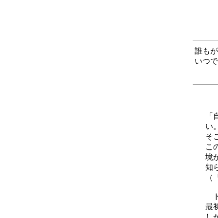
誰もが
いつで
「
い
そ
こ
境
知
（
ド
最
し