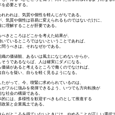
年を必要とする。
れわれは、気質や個性を軽んじがちである。
が、気質や個性は容易に変えられるものではないだけに、
確に理解することが肝要である。
るべきところはどこかを考えた結果が、
働いているところではないということであれば、
に問うべきは、それなぜかである。
織の価値観、あるいは風土になじめないからか。
しそうであるならば、人は確実にダメになる。
ら価値があると考えるところで働くのでなければ、
は自らを疑い、自らを軽く見るようになる。
たがって、今、喫緊に求められているのは、
もがフルに強みを発揮できるよう、いつでも方向転換が
能な社会の構築である。
体的には、多様性を歓迎すべきものとして推進する
用政策と企業風土である。
自らがところを得ていないときには、やめることが正しい選択