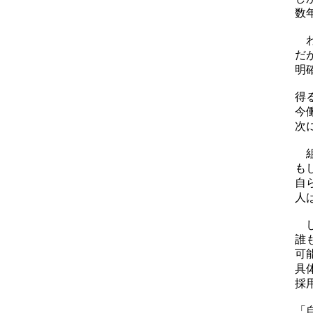
数
わ
だ
明
得
今
次
組
も
自
人
し
誰
可
具
採
「