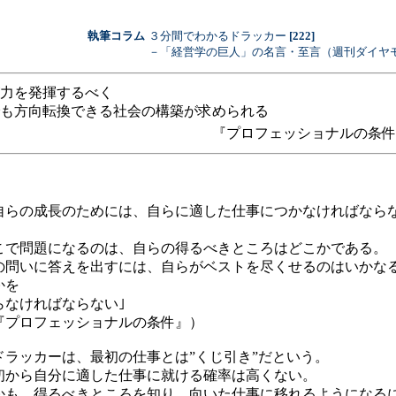
執筆コラム
３分間でわかるドラッカー
[222]
－「経営学の巨人」の名言・至言（週刊ダイヤ
力を発揮するべく
も方向転換できる社会の構築が求められる
『プロフェッショナルの条件
自らの成長のためには、自らに適した仕事につかなければなら
。
こで問題になるのは、自らの得るべきところはどこかである。
の問いに答えを出すには、自らがベストを尽くせるのはいかな
かを
らなければならない｣
『プロフェッショナルの条件』）
ラッカーは、最初の仕事とは”くじ引き”だという。
初から自分に適した仕事に就ける確率は高くない。
かも、得るべきところを知り、向いた仕事に移れるようになる