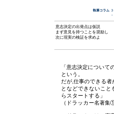
執筆コラム
３
－
意志決定の出発点は仮説
まず意見を持つことを奨励し
次に現実の検証を求めよ
「意志決定について
という。
だが,仕事のできる
となどできないこと
らスタートする」
（ドラッカー名著集