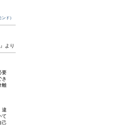
モンド）
』より
必要
でき
け離
、違
いて
自己