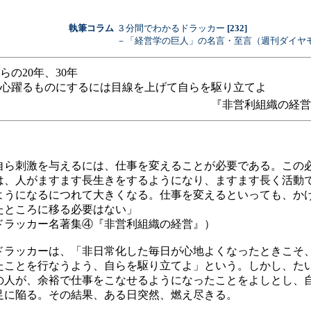
執筆コラム
３分間でわかるドラッカー
[232]
－「経営学の巨人」の名言・至言（週刊ダイヤ
らの20年、30年
心躍るものにするには目線を上げて自らを駆り立てよ
『非営利組織の経営
自ら刺激を与えるには、仕事を変えることが必要である。この
は、人がますます長生きをするようになり、ますます長く活動
ようになるにつれて大きくなる。仕事を変えるといっても、か
たところに移る必要はない」
ドラッカー名著集④『非営利組織の経営』）
ラッカーは、「非日常化した毎日が心地よくなったときこそ
たことを行なうよう、自らを駆り立てよ」という。しかし、た
の人が、余裕で仕事をこなせるようになったことをよしとし、
足に陥る。その結果、ある日突然、燃え尽きる。