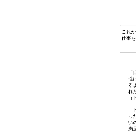
これか
仕事を
「
性
る
れ
（
ド
っ
い
満