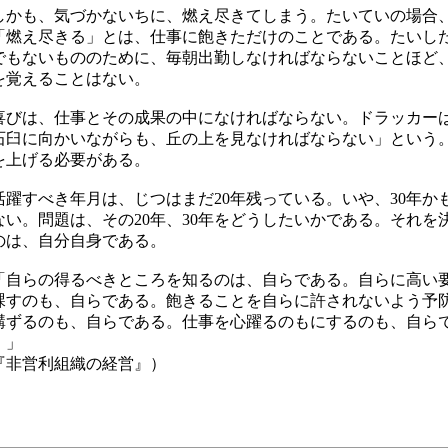
かも、気づかないちに、燃え尽きてしまう。たいていの場合
「燃え尽きる」とは、仕事に飽きただけのことである。たいし
でもないもののために、毎朝出勤しなければならないことほど
を覚えることはない。
びは、仕事とその成果の中になければならない。ドラッカー
石臼に向かいながらも、丘の上を見なければならない」という
を上げる必要がある。
躍すべき年月は、じつはまだ20年残っている。いや、30年か
ない。問題は、その20年、30年をどうしたいかである。それを
のは、自分自身である。
自らの得るべきところを知るのは、自らである。自らに高い
課すのも、自らである。飽きることを自らに許されないよう予
講ずるのも、自らである。仕事を心躍るのもにするのも、自ら
。」
『非営利組織の経営』）