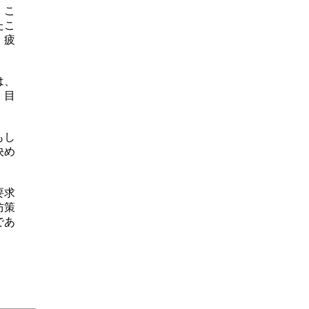
、こ
たこ
、疲
は、
。目
もし
決め
要求
防策
であ