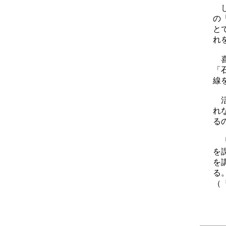
し
の
と
れ
喜
「
線
活
れ
る
「
を
を
る
（