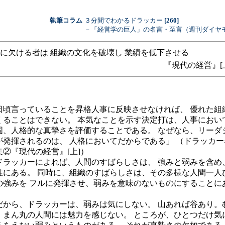
執筆コラム
３分間でわかるドラッカー
[260]
－「経営学の巨人」の名言・至言（週刊ダイヤ
に欠ける者は 組織の文化を破壊し 業績を低下させる
『現代の経営』[
日頃言っていることを昇格人事に反映させなければ、 優れた組
くることはできない。 本気なことを示す決定打は、人事におい
固、人格的な真摯さを評価することである。 なぜなら、リーダ
が発揮されるのは、 人格においてだからである」 （ドラッカー
集②『現代の経営』[上]）
ラッカーによれば、人間のすばらしさは、 強みと弱みを含め
性にある。 同時に、組織のすばらしさは、その多様な人間一人
の強みを フルに発揮させ、弱みを意味のないものにすることに
。
から、ドラッカーは、弱みは気にしない。 山あれば谷あり。
、まん丸の人間には魅力を感じない。 ところが、ひとつだけ気