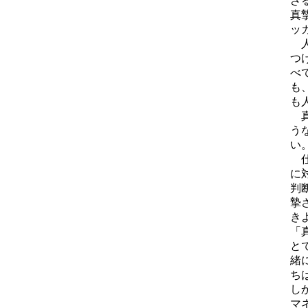
ざ
真
ッ
人
つ
べ
も
も
真
う
い
仕
に
判
摯
き
「
と
緒
ち
し
マ