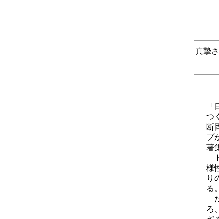
真摯さ
「
つ
断
プ
著
ド
様
り
る
だ
ろ