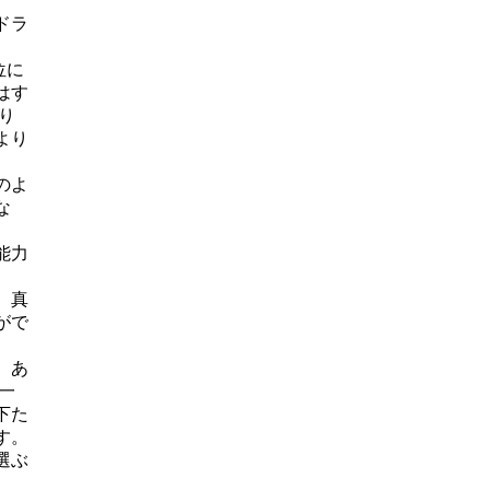
。
ドラ
位に
はす
り
より
のよ
な
能力
、真
がで
 あ
一
下た
す。
選ぶ