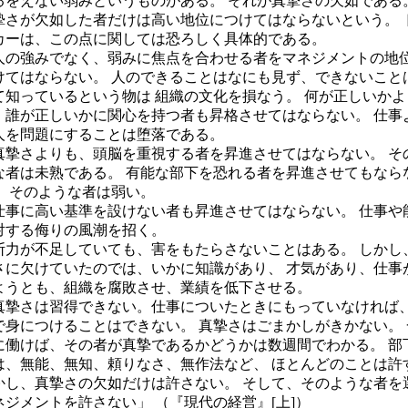
るをえない弱みというものがある。 それが真摯さの欠如である
摯さが欠如した者だけは高い地位につけてはならないという。 
カーは、この点に関しては恐ろしく具体的である。
の強みでなく、弱みに焦点を合わせる者をマネジメントの地
けてはならない。 人のできることはなにも見ず、できないこと
て知っているという物は 組織の文化を損なう。 何が正しいかよ
、誰が正しいかに関心を持つ者も昇格させてはならない。 仕事
人を問題にすることは堕落である。
摯さよりも、頭脳を重視する者を昇進させてはならない。 そ
な者は未熟である。 有能な部下を恐れる者を昇進させてもなら
。 そのような者は弱い。
事に高い基準を設けない者も昇進させてはならない。 仕事や
対する侮りの風潮を招く。
断力が不足していても、害をもたらさないことはある。 しかし
さに欠けていたのでは、いかに知識があり、 才気があり、仕事
ようとも、組織を腐敗させ、業績を低下させる。
真摯さは習得できない。仕事についたときにもっていなければ、
で身につけることはできない。 真摯さはごまかしがきかない。 
に働けば、その者が真摯であるかどうかは数週間でわかる。 部
は、無能、無知、頼りなさ、無作法など、 ほとんどのことは許
かし、真摯さの欠如だけは許さない。 そして、そのような者を
ネジメントを許さない」 （『現代の経営』[上]）