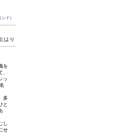
モンド）
上]より
織を
て、
シッ
名
、多
ひと
あ
むし
にせ