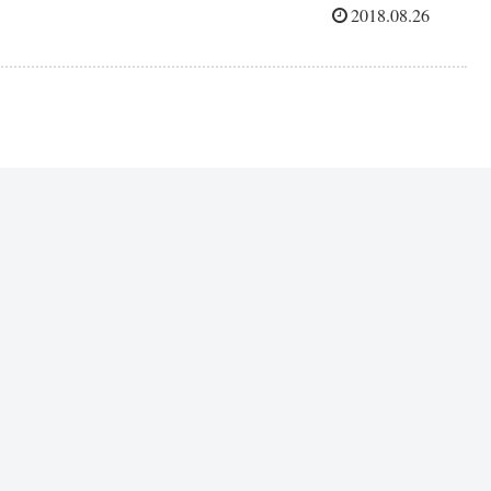
2018.08.26
テーマは「便利機能付きイスを作ろう！～ノコギリ、釘打ちを
正しく使おう！～」。ものつくり大学の学生も協力して、本棚
付きのイスを製作...