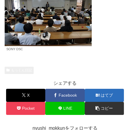
SONY DSC
もっくん日記
シェアする
X
Facebook
はてブ
Pocket
LINE
コピー
nyushi_mokkunをフォローする