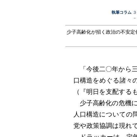
執筆コラム
３
－
少子高齢化が招く政治の不安定
「今後二〇年から三
口構造をめぐる諸々
（『明日を支配する
少子高齢化の危機に
人口構造についての
党や政策協調は現れ