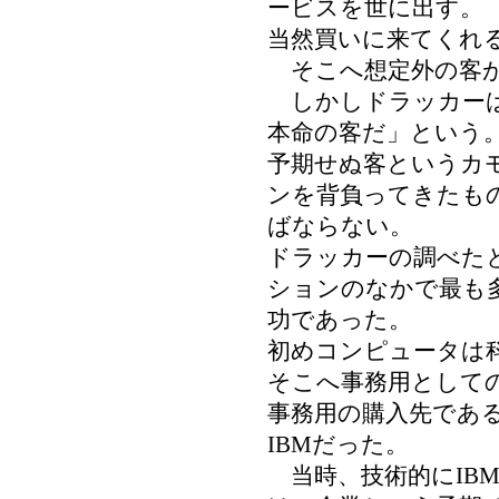
ービスを世に出す。
当然買いに来てくれ
そこへ想定外の客が
しかしドラッカーは
本命の客だ」という
予期せぬ客というカ
ンを背負ってきたも
ばならない。
ドラッカーの調べた
ションのなかで最も
功であった。
初めコンピュータは
そこへ事務用として
事務用の購入先であ
IBMだった。
当時、技術的にIB