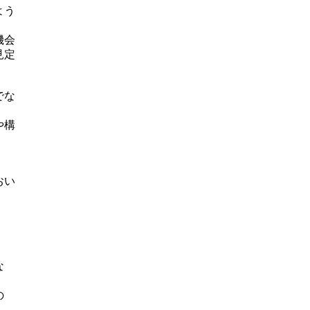
よう
機会
見定
でな
や構
おい
。
な
の