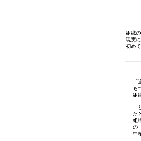
組織の
現実に
初めて
「
も
組
と
た
組
の
中