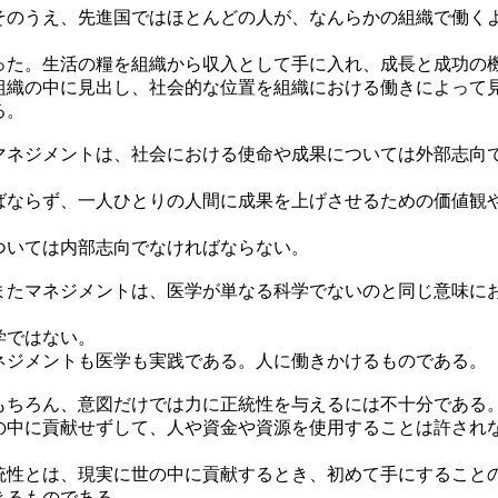
のうえ、先進国ではほとんどの人が、なんらかの組織で働く
った。生活の糧を組織から収入として手に入れ、成長と成功の
組織の中に見出し、社会的な位置を組織における働きによって
る。
ネジメントは、社会における使命や成果については外部志向
ばならず、一人ひとりの人間に成果を上げさせるための価値観
ついては内部志向でなければならない。
たマネジメントは、医学が単なる科学でないのと同じ意味に
学ではない。
ネジメントも医学も実践である。人に働きかけるものである。
ちろん、意図だけでは力に正統性を与えるには不十分である
の中に貢献せずして、人や資金や資源を使用することは許され
。
統性とは、現実に世の中に貢献するとき、初めて手にすること
きるものである。