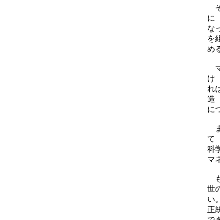
そ
に
な
を
め
マ
け
れ
造
に
ま
て
科
マ
も
世
い
正
で