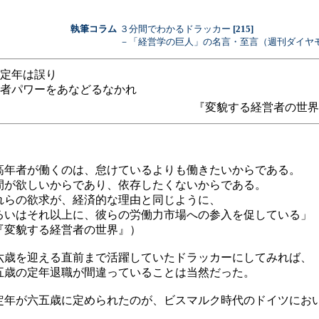
執筆コラム
３分間でわかるドラッカー
[215]
－「経営学の巨人」の名言・至言（週刊ダイヤ
定年は誤り
者パワーをあなどるなかれ
『変貌する経営者の世界
高年者が働くのは、怠けているよりも働きたいからである。
間が欲しいからであり、依存したくないからである。
れらの欲求が、経済的な理由と同じように、
るいはそれ以上に、彼らの労働力市場への参入を促している」
『変貌する経営者の世界』）
六歳を迎える直前まで活躍していたドラッカーにしてみれば、
五歳の定年退職が間違っていることは当然だった。
年が六五歳に定められたのが、ビスマルク時代のドイツにお