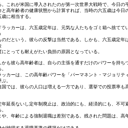
る。これが米国に導入されたのが第一次世界大戦時で、今日の
命と高年齢者の健康状態から計算すれば、当時の六五歳は今日
五歳に相当する。
ラッカーは、六五歳定年は、元気な人たちをゴミ箱へ捨てて
う
ものだという。彼らの反撃は当然である。しかも、六五歳定年
金
度にとっても耐えがたい負担の原因となっている。
かも彼ら高年齢者は、自らの主張を通すだけのパワーを持ち
る。
ラッカーは、この高年齢パワーを「パーマネント・マジョリテ
呼ぶ。
進国では、彼らの人口は増える一方であり、選挙での投票率も
。
年延長ないし定年制廃止は、政治的にも、経済的にも、不可
る。
まや、年齢による強制退職は差別である。残された問題は、高
身が納得する退職基準の構築だけである。