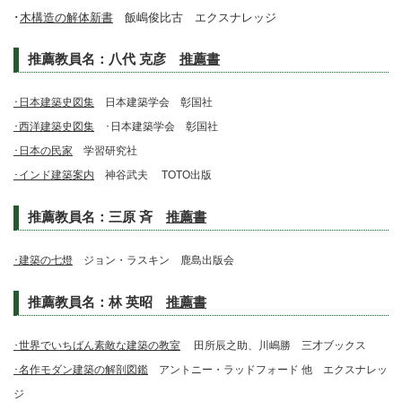
･
木構造の解体新書
飯嶋俊比古 エクスナレッジ
推薦教員名：
八代 克彦
推薦書
･日本建築史図集
日本建築学会 彰国社
･西洋建築史図集
･日本建築学会 彰国社
･日本の民家
学習研究社
･インド建築案内
神谷武夫 TOTO出版
推薦教員名：
三原 斉
推薦書
･建築の七燈
ジョン・ラスキン 鹿島出版会
推薦教員名：
林 英昭
推薦書
･世界でいちばん素敵な建築の教室
田所辰之助、川嶋勝 三才ブックス
･名作モダン建築の解剖図鑑
アントニー・ラッドフォード 他 エクスナレッ
ジ