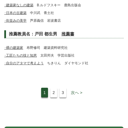
･建築家なしの建築
B.ルドフスキー 鹿島出版会
･日本の古建築
中川武 青土社
･街並みの美学
芦原義信 岩波書店
推薦教員名：
戸田 都生男
推薦書
･裸の建築家
布野修司 建築資料研究社
･工匠たちの技と知恵
太田邦夫 学芸出版社
･自分のアタマで考えよう
ちきりん ダイヤモンド社
1
2
3
次へ >