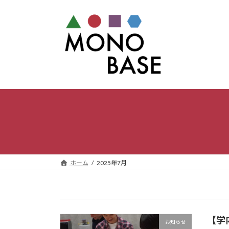
コ
ナ
ン
ビ
テ
ゲ
ン
ー
ツ
シ
へ
ョ
ス
ン
キ
に
ッ
移
プ
動
ホーム
2025年7月
【学
お知らせ