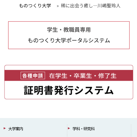
ものつくり大学
»
稀に出会う癒し—川嶋聖玲人
大学案内
学科・研究科