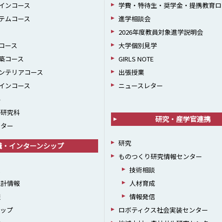
インコース
学費・特待生・奨学金・提携教育ロ
テムコース
進学相談会
2026年度教員対象進学説明会
コース
大学個別見学
築コース
GIRLS NOTE
ンテリアコース
出張授業
インコース
ニュースレター
科
学研究科
研究・産学官連携
ンター
研究
職・インターンシップ
ものつくり研究情報センター
援
技術相談
統計情報
人材育成
躍
情報発信
シップ
ロボティクス社会実装センター