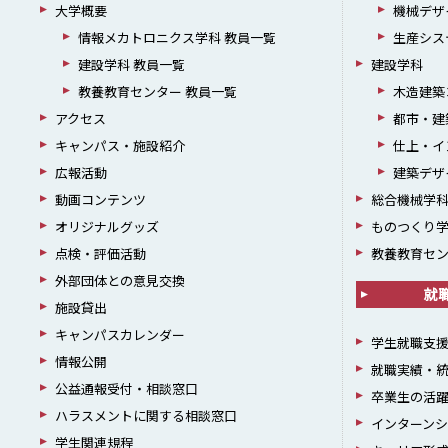
大学概要
機械デザ
情報メカトロニクス学科 教員一覧
生産シス
建設学科 教員一覧
建設学科
教養教育センター 教員一覧
木造建築
アクセス
都市・建
キャンパス・施設紹介
仕上・イ
広報活動
建築デザ
動画コンテンツ
総合機械学
オリジナルグッズ
ものつくり
点検・評価活動
教養教育セ
外部団体との意見交換
就
施設貸出
キャンパスカレンダー
学生就職支
情報公開
就職実績・
公益通報受付・相談窓口
卒業生の活
ハラスメントに関する相談窓口
インターン
学生関連規程