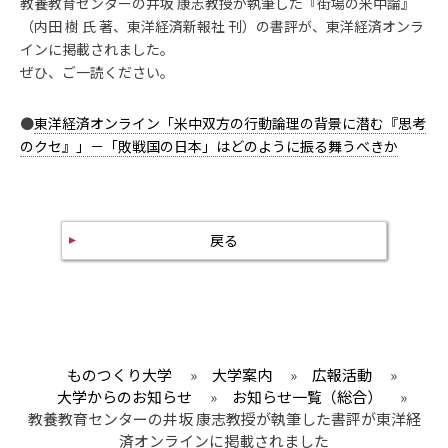
教養教育センターの井坂 康志教授が執筆した『街場の米中論』
（内田 樹 氏 著、東洋経済新報社 刊）の書評が、東洋経済オンラ
インに掲載されました。
ぜひ、ご一読ください。
●
東洋経済オンライン「米中双方の行動論理の背景に潜む『思考
のクセ』」－「敗戦国の日本」はどのように振る舞うべきか
戻る
ものつくり大学
»
大学案内
»
広報活動
»
大学からのお知らせ
»
お知らせ一覧（総合）
»
教養教育センターの井坂 康志教授が執筆した書評が東洋経
済オンラインに掲載されました