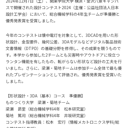
2024年12月7日（土）、関東学院大学 横浜・金沢八景キャンパ
スで開催された設計コンテスト2024（主催：公益社団法人日本
設計工学会）において、総合機械学科の4年生チームが準優勝と
優秀発表賞を受賞しました。
今年のコンテストは懐中電灯を対象として、3DCADを用いた形
状設計、金型要件、幾何公差、3DAモデルなどデジタル製品技術
文書情報（DTPD）の基礎分野を修得し、その成果を競うもので
す。本学から参加した2チームとも災害時やアウトドアに役立つ
ランタン機能を有したもの、転がらない形状など設計の工夫を行
いました。さらに、梁瀬・菊地チームは参加チーム全体で最も優
れたプレゼンテーションとして評価され、優秀発表賞を受賞いた
しました。
【形状設計・3DA（基本）コース 準優勝】
ものつくり大学 梁瀬・菊地チーム
梁瀬 昴里（総合機械学科4年 松本研究室）
菊地 篤司（総合機械学科4年 井坂研究室）
コンテスト指導教員：松本 宏行（情報メカトロニクス学科/総