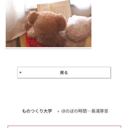
戻る
ものつくり大学
»
ほのぼの時間—長浦芽音