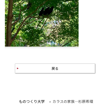
戻る
ものつくり大学
»
カラスの家族—杉原希環