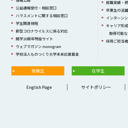
情報公開
就職実績・
公益通報受付・相談窓口
卒業生の活
ハラスメントに関する相談窓口
インターン
学生関連規程
キャリア形
新型コロナウイルスに係る対応
取得可能な
開学20周年特設サイト
採用ご担当
ウェブマガジン monogram
学校法人ものつくり大学未来応援募金
受験生
在学生
English Page
サイトポリシー