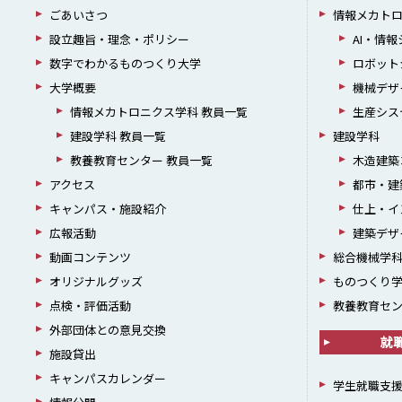
ごあいさつ
情報メカト
設立趣旨・理念・ポリシー
AI・情
数字でわかるものつくり大学
ロボット
大学概要
機械デザ
情報メカトロニクス学科 教員一覧
生産シス
建設学科 教員一覧
建設学科
教養教育センター 教員一覧
木造建築
アクセス
都市・建
キャンパス・施設紹介
仕上・イ
広報活動
建築デザ
動画コンテンツ
総合機械学
オリジナルグッズ
ものつくり
点検・評価活動
教養教育セ
外部団体との意見交換
就
施設貸出
キャンパスカレンダー
学生就職支