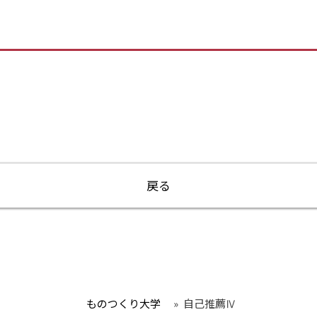
戻る
ものつくり大学
»
自己推薦Ⅳ