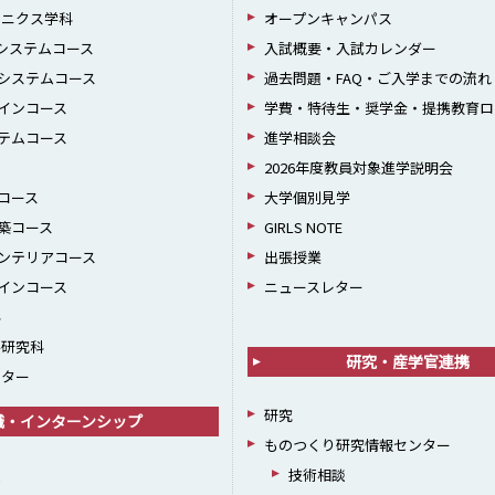
ロニクス学科
オープンキャンパス
報システムコース
入試概要・入試カレンダー
システムコース
過去問題・FAQ・ご入学までの流れ
インコース
学費・特待生・奨学金・提携教育ロ
テムコース
進学相談会
2026年度教員対象進学説明会
コース
大学個別見学
築コース
GIRLS NOTE
ンテリアコース
出張授業
インコース
ニュースレター
科
学研究科
研究・産学官連携
ンター
研究
職・インターンシップ
ものつくり研究情報センター
援
技術相談