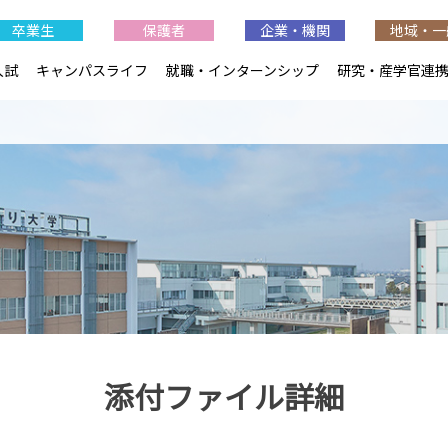
卒業生
保護者
企業・機関
地域・一
入試
キャンパスライフ
就職・インターンシップ
研究・産学官連
添付ファイル詳細