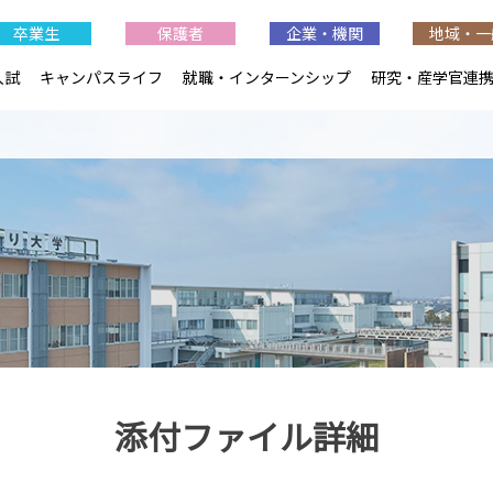
卒業生
保護者
企業・機関
地域・一
入試
キャンパスライフ
就職・インターンシップ
研究・産学官連
添付ファイル詳細