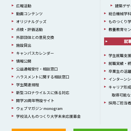
広報活動
建築デザ
動画コンテンツ
総合機械学
オリジナルグッズ
ものつくり
点検・評価活動
教養教育セ
外部団体との意見交換
就
施設貸出
キャンパスカレンダー
学生就職支
情報公開
就職実績・
公益通報受付・相談窓口
卒業生の活
ハラスメントに関する相談窓口
インターン
学生関連規程
キャリア形
新型コロナウイルスに係る対応
取得可能な
開学20周年特設サイト
採用ご担当
ウェブマガジン monogram
学校法人ものつくり大学未来応援募金