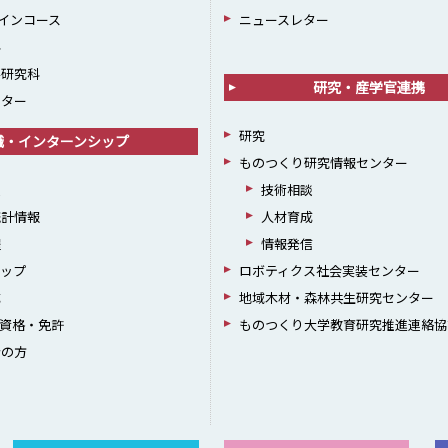
インコース
ニュースレター
科
学研究科
研究・産学官連携
ンター
研究
職・インターンシップ
ものつくり研究情報センター
援
技術相談
統計情報
人材育成
躍
情報発信
シップ
ロボティクス社会実装センター
成
地域木材・森林共生研究センター
資格・免許
ものつくり大学教育研究推進連絡協
者の方