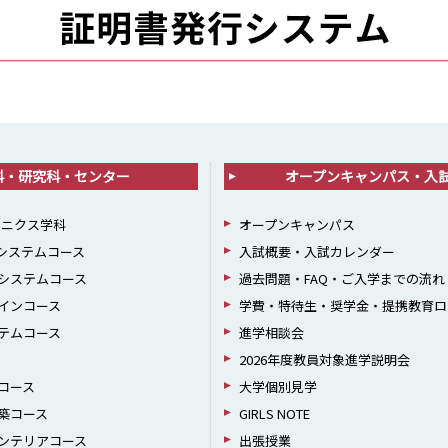
科・研究科・センター
オープンキャンパス・入
ロニクス学科
オープンキャンパス
報システムコース
入試概要・入試カレンダー
システムコース
過去問題・FAQ・ご入学までの流れ
インコース
学費・特待生・奨学金・提携教育ロ
テムコース
進学相談会
2026年度教員対象進学説明会
コース
大学個別見学
築コース
GIRLS NOTE
ンテリアコース
出張授業