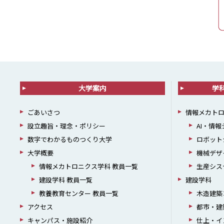
大学案内
学
ごあいさつ
情報メカト
設立趣旨・理念・ポリシー
AI・情
数字でわかるものつくり大学
ロボット
大学概要
機械デザ
情報メカトロニクス学科 教員一覧
生産シス
建設学科 教員一覧
建設学科
教養教育センター 教員一覧
木造建築
アクセス
都市・建
キャンパス・施設紹介
仕上・イ