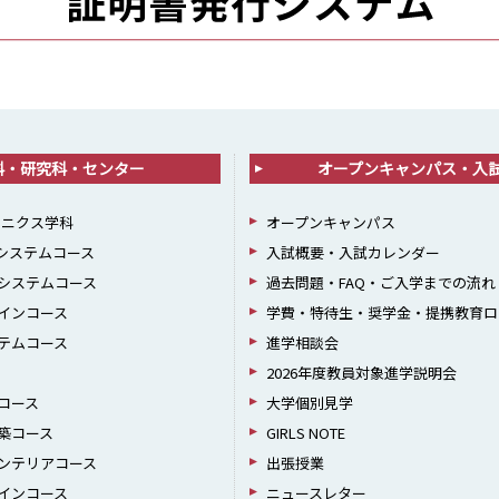
科・研究科・センター
オープンキャンパス・入
ロニクス学科
オープンキャンパス
報システムコース
入試概要・入試カレンダー
システムコース
過去問題・FAQ・ご入学までの流れ
インコース
学費・特待生・奨学金・提携教育ロ
テムコース
進学相談会
2026年度教員対象進学説明会
コース
大学個別見学
築コース
GIRLS NOTE
ンテリアコース
出張授業
インコース
ニュースレター