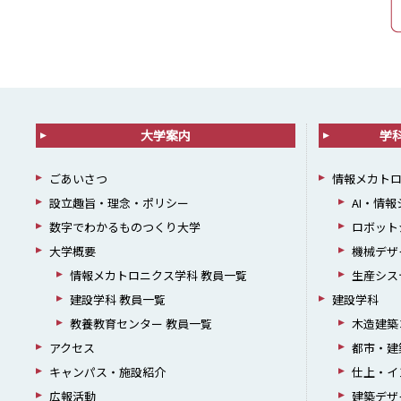
大学案内
学
ごあいさつ
情報メカト
設立趣旨・理念・ポリシー
AI・情
数字でわかるものつくり大学
ロボット
大学概要
機械デザ
情報メカトロニクス学科 教員一覧
生産シス
建設学科 教員一覧
建設学科
教養教育センター 教員一覧
木造建築
アクセス
都市・建
キャンパス・施設紹介
仕上・イ
広報活動
建築デザ