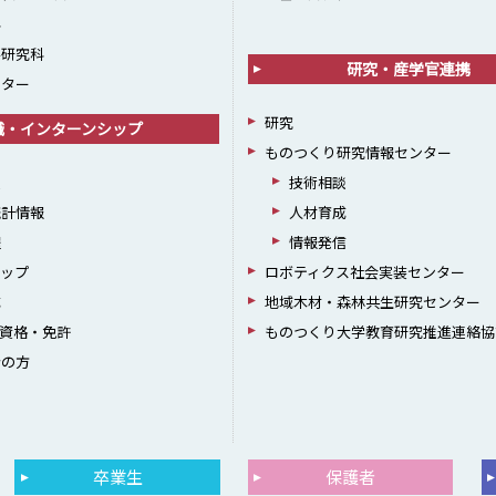
科
学研究科
研究・産学官連携
ンター
研究
職・インターンシップ
ものつくり研究情報センター
援
技術相談
統計情報
人材育成
躍
情報発信
シップ
ロボティクス社会実装センター
成
地域木材・森林共生研究センター
資格・免許
ものつくり大学教育研究推進連絡協
者の方
卒業生
保護者