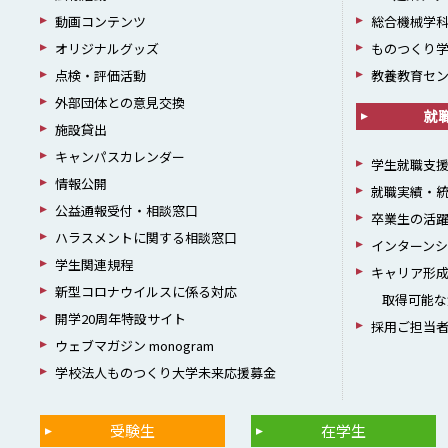
動画コンテンツ
総合機械学
オリジナルグッズ
ものつくり
点検・評価活動
教養教育セ
外部団体との意見交換
就
施設貸出
キャンパスカレンダー
学生就職支
情報公開
就職実績・
公益通報受付・相談窓口
卒業生の活
ハラスメントに関する相談窓口
インターン
学生関連規程
キャリア形
新型コロナウイルスに係る対応
取得可能な
開学20周年特設サイト
採用ご担当
ウェブマガジン monogram
学校法人ものつくり大学未来応援募金
受験生
在学生