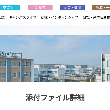
卒業生
保護者
企業・機関
地域・一
入試
キャンパスライフ
就職・インターンシップ
研究・産学官連
添付ファイル詳細