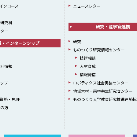
インコース
ニュースレター
科
学研究科
研究・産学官連携
ンター
研究
職・インターンシップ
ものつくり研究情報センター
援
技術相談
統計情報
人材育成
躍
情報発信
シップ
ロボティクス社会実装センター
成
地域木材・森林共生研究センター
資格・免許
ものつくり大学教育研究推進連絡協
者の方