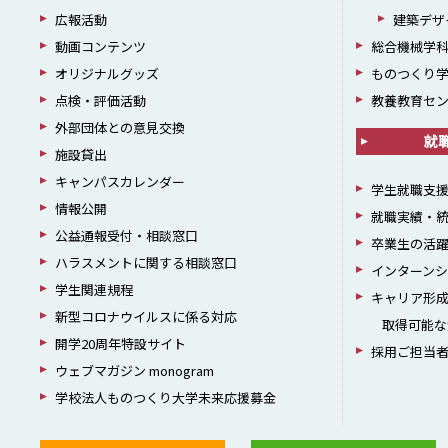
広報活動
建築デザ
動画コンテンツ
総合機械学
オリジナルグッズ
ものつくり
点検・評価活動
教養教育セ
外部団体との意見交換
就
施設貸出
キャンパスカレンダー
学生就職支
情報公開
就職実績・
公益通報受付・相談窓口
卒業生の活
ハラスメントに関する相談窓口
インターン
学生関連規程
キャリア形
新型コロナウイルスに係る対応
取得可能な
開学20周年特設サイト
採用ご担当
ウェブマガジン monogram
学校法人ものつくり大学未来応援募金