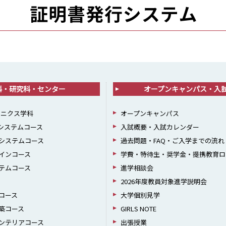
科・研究科・センター
オープンキャンパス・入
ロニクス学科
オープンキャンパス
報システムコース
入試概要・入試カレンダー
システムコース
過去問題・FAQ・ご入学までの流れ
インコース
学費・特待生・奨学金・提携教育ロ
テムコース
進学相談会
2026年度教員対象進学説明会
コース
大学個別見学
築コース
GIRLS NOTE
ンテリアコース
出張授業