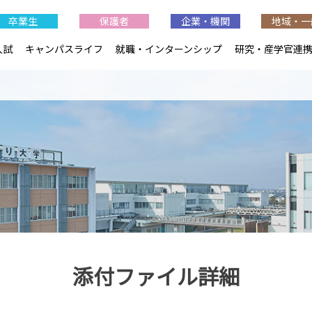
卒業生
保護者
企業・機関
地域・一
入試
キャンパスライフ
就職・インターンシップ
研究・産学官連
添付ファイル詳細