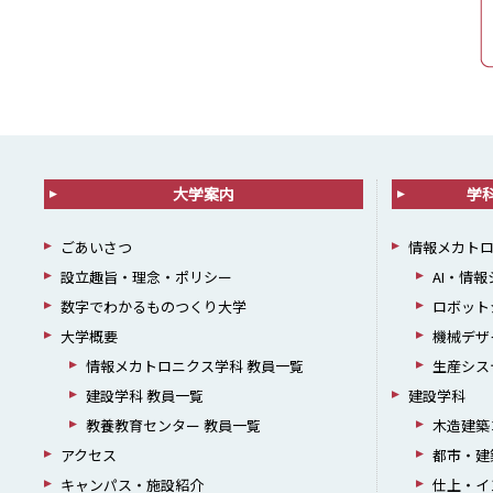
大学案内
学
ごあいさつ
情報メカト
設立趣旨・理念・ポリシー
AI・情
数字でわかるものつくり大学
ロボット
大学概要
機械デザ
情報メカトロニクス学科 教員一覧
生産シス
建設学科 教員一覧
建設学科
教養教育センター 教員一覧
木造建築
アクセス
都市・建
キャンパス・施設紹介
仕上・イ