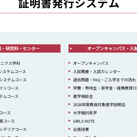
科・研究科・センター
オープンキャンパス・入
ロニクス学科
オープンキャンパス
報システムコース
入試概要・入試カレンダー
システムコース
過去問題・FAQ・ご入学までの流れ
インコース
学費・特待生・奨学金・提携教育ロ
テムコース
進学相談会
2026年度教員対象進学説明会
コース
大学個別見学
築コース
GIRLS NOTE
ンテリアコース
出張授業