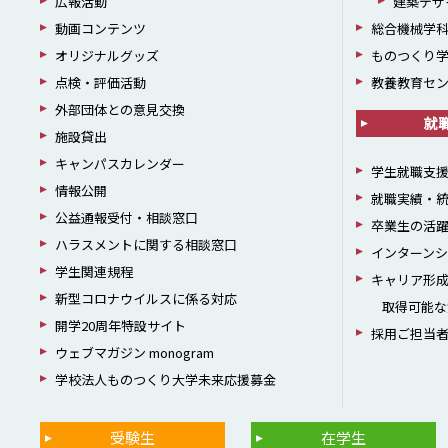
広報活動
建築デザ
動画コンテンツ
総合機械学
オリジナルグッズ
ものつくり
点検・評価活動
教養教育セ
外部団体との意見交換
就
施設貸出
キャンパスカレンダー
学生就職支
情報公開
就職実績・
公益通報受付・相談窓口
卒業生の活
ハラスメントに関する相談窓口
インターン
学生関連規程
キャリア形
新型コロナウイルスに係る対応
取得可能な
開学20周年特設サイト
採用ご担当
ウェブマガジン monogram
学校法人ものつくり大学未来応援募金
受験生
在学生