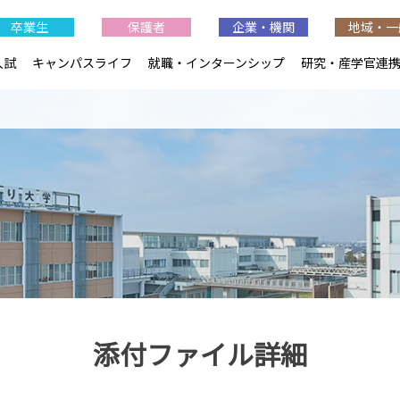
卒業生
保護者
企業・機関
地域・一
入試
キャンパスライフ
就職・インターンシップ
研究・産学官連
添付ファイル詳細