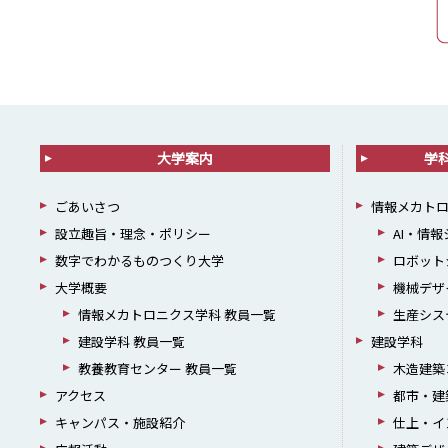
大学案内
学
ごあいさつ
情報メカト
設立趣旨・理念・ポリシー
AI・情
数字でわかるものつくり大学
ロボット
大学概要
機械デザ
情報メカトロニクス学科 教員一覧
生産シス
建設学科 教員一覧
建設学科
教養教育センター 教員一覧
木造建築
アクセス
都市・建
キャンパス・施設紹介
仕上・イ