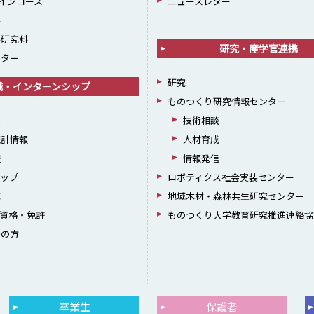
インコース
ニュースレター
科
学研究科
研究・産学官連携
ンター
研究
職・インターンシップ
ものつくり研究情報センター
援
技術相談
統計情報
人材育成
躍
情報発信
シップ
ロボティクス社会実装センター
成
地域木材・森林共生研究センター
資格・免許
ものつくり大学教育研究推進連絡協
者の方
卒業生
保護者