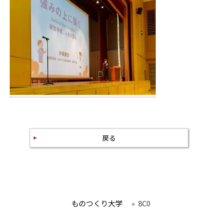
戻る
ものつくり大学
»
8C0