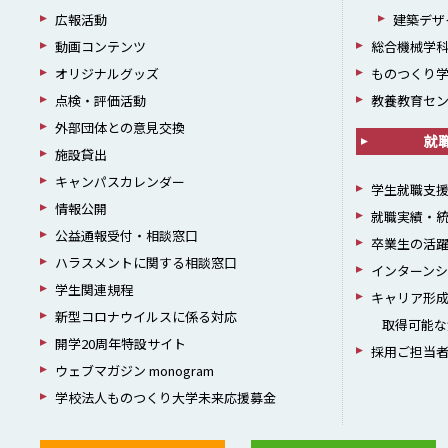
広報活動
建築デザ
動画コンテンツ
総合機械学
オリジナルグッズ
ものつくり
点検・評価活動
教養教育セ
外部団体との意見交換
就
施設貸出
キャンパスカレンダー
学生就職支
情報公開
就職実績・
公益通報受付・相談窓口
卒業生の活
ハラスメントに関する相談窓口
インターン
学生関連規程
キャリア形
新型コロナウイルスに係る対応
取得可能な
開学20周年特設サイト
採用ご担当
ウェブマガジン monogram
学校法人ものつくり大学未来応援募金