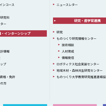
インコース
ニュースレター
科
学研究科
研究・産学官連携
ンター
研究
職・インターンシップ
ものつくり研究情報センター
援
技術相談
統計情報
人材育成
躍
情報発信
シップ
ロボティクス社会実装センター
成
地域木材・森林共生研究センター
資格・免許
ものつくり大学教育研究推進連絡協
者の方