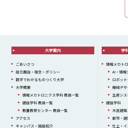
大学案内
学
ごあいさつ
情報メカト
設立趣旨・理念・ポリシー
AI・情
数字でわかるものつくり大学
ロボット
大学概要
機械デザ
情報メカトロニクス学科 教員一覧
生産シス
建設学科 教員一覧
建設学科
教養教育センター 教員一覧
木造建築
アクセス
都市・建
キャンパス・施設紹介
仕上・イ