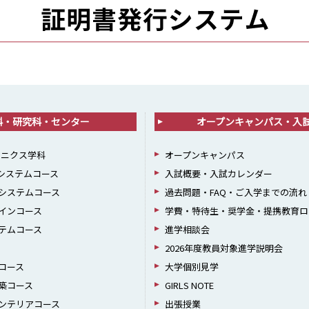
科・研究科・センター
オープンキャンパス・入
ロニクス学科
オープンキャンパス
報システムコース
入試概要・入試カレンダー
システムコース
過去問題・FAQ・ご入学までの流れ
インコース
学費・特待生・奨学金・提携教育ロ
テムコース
進学相談会
2026年度教員対象進学説明会
コース
大学個別見学
築コース
GIRLS NOTE
ンテリアコース
出張授業