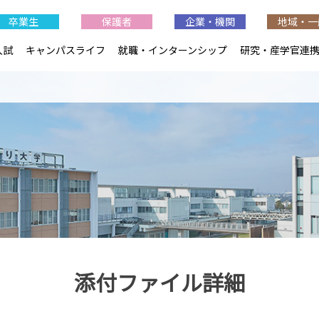
卒業生
保護者
企業・機関
地域・一
入試
キャンパスライフ
就職・インターンシップ
研究・産学官連
添付ファイル詳細