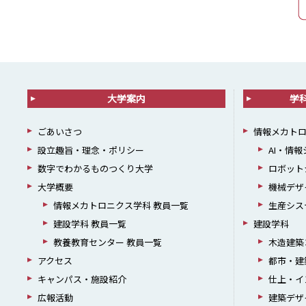
大学案内
学
ごあいさつ
情報メカト
設立趣旨・理念・ポリシー
AI・情
数字でわかるものつくり大学
ロボット
大学概要
機械デザ
情報メカトロニクス学科 教員一覧
生産シス
建設学科 教員一覧
建設学科
教養教育センター 教員一覧
木造建築
アクセス
都市・建
キャンパス・施設紹介
仕上・イ
広報活動
建築デザ