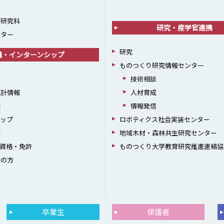
科
学研究科
研究・産学官連携
ンター
研究
職・インターンシップ
ものつくり研究情報センター
援
技術相談
統計情報
人材育成
躍
情報発信
シップ
ロボティクス社会実装センター
成
地域木材・森林共生研究センター
資格・免許
ものつくり大学教育研究推進連絡協
者の方
卒業生
保護者