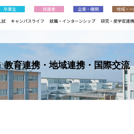
卒業生
保護者
企業・機関
地域・一
入試
キャンパスライフ
就職・インターンシップ
研究・産学官連
教育連携・地域連携・国際交流