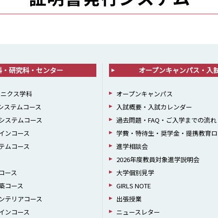
科・研究科・センター
オープンキャンパス・入
ロニクス学科
オープンキャンパス
報システムコース
入試概要・入試カレンダー
システムコース
過去問題・FAQ・ご入学までの流れ
インコース
学費・特待生・奨学金・提携教育ロ
テムコース
進学相談会
2026年度教員対象進学説明会
コース
大学個別見学
築コース
GIRLS NOTE
ンテリアコース
出張授業
インコース
ニュースレター