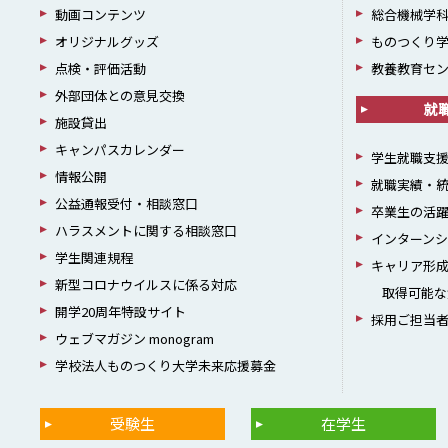
動画コンテンツ
総合機械学
オリジナルグッズ
ものつくり
点検・評価活動
教養教育セ
外部団体との意見交換
就
施設貸出
キャンパスカレンダー
学生就職支
情報公開
就職実績・
公益通報受付・相談窓口
卒業生の活
ハラスメントに関する相談窓口
インターン
学生関連規程
キャリア形
新型コロナウイルスに係る対応
取得可能な
開学20周年特設サイト
採用ご担当
ウェブマガジン monogram
学校法人ものつくり大学未来応援募金
受験生
在学生