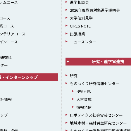
テムコース
進学相談会
2026年度教員対象進学説明会
コース
大学個別見学
築コース
GIRLS NOTE
ンテリアコース
出張授業
インコース
ニュースレター
科
学研究科
研究・産学官連携
ンター
研究
職・インターンシップ
ものつくり研究情報センター
援
技術相談
統計情報
人材育成
躍
情報発信
シップ
ロボティクス社会実装センター
成
地域木材・森林共生研究センター
資格・免許
ものつくり大学教育研究推進連絡協