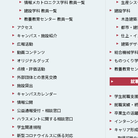
情報メカトロニクス学科 教員一覧
生産シス
建設学科 教員一覧
建設学科
教養教育センター 教員一覧
木造建築
アクセス
都市・建
キャンパス・施設紹介
仕上・イ
広報活動
建築デザ
動画コンテンツ
総合機械学
オリジナルグッズ
ものつくり
点検・評価活動
教養教育セ
外部団体との意見交換
就
施設貸出
キャンパスカレンダー
学生就職支
情報公開
就職実績・
公益通報受付・相談窓口
卒業生の活
ハラスメントに関する相談窓口
インターン
学生関連規程
キャリア形
新型コロナウイルスに係る対応
取得可能な