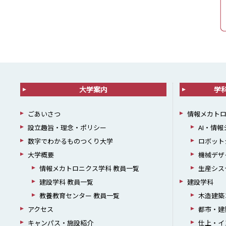
大学案内
学
ごあいさつ
情報メカト
設立趣旨・理念・ポリシー
AI・情
数字でわかるものつくり大学
ロボット
大学概要
機械デザ
情報メカトロニクス学科 教員一覧
生産シス
建設学科 教員一覧
建設学科
教養教育センター 教員一覧
木造建築
アクセス
都市・建
キャンパス・施設紹介
仕上・イ