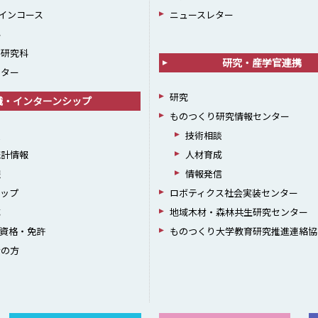
インコース
ニュースレター
科
学研究科
研究・産学官連携
ンター
研究
職・インターンシップ
ものつくり研究情報センター
援
技術相談
統計情報
人材育成
躍
情報発信
シップ
ロボティクス社会実装センター
成
地域木材・森林共生研究センター
資格・免許
ものつくり大学教育研究推進連絡協
者の方