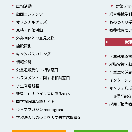
広報活動
建築デザ
動画コンテンツ
総合機械学
オリジナルグッズ
ものつくり
点検・評価活動
教養教育セ
外部団体との意見交換
就
施設貸出
キャンパスカレンダー
学生就職支
情報公開
就職実績・
公益通報受付・相談窓口
卒業生の活
ハラスメントに関する相談窓口
インターン
学生関連規程
キャリア形
新型コロナウイルスに係る対応
取得可能な
開学20周年特設サイト
採用ご担当
ウェブマガジン monogram
学校法人ものつくり大学未来応援募金