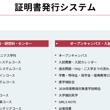
科・研究科・センター
オープンキャンパス・入
ロニクス学科
オープンキャンパス
報システムコース
入試概要・入試カレンダー
システムコース
過去問題・FAQ・ご入学までの流れ
インコース
学費・特待生・奨学金・提携教育ロ
テムコース
進学相談会
2026年度教員対象進学説明会
コース
大学個別見学
築コース
GIRLS NOTE
ンテリアコース
出張授業