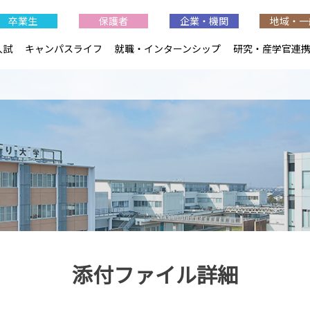
卒業生
保護者
企業・機関
地域・一
入試
キャンパスライフ
就職・インターンシップ
研究・産学官連
添付ファイル詳細