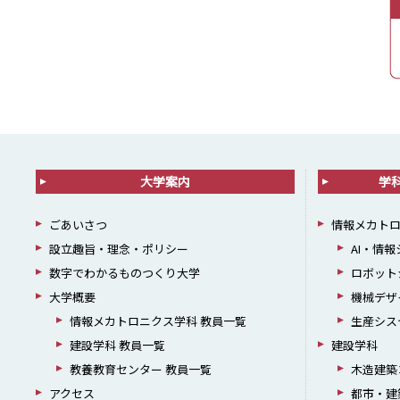
大学案内
学
ごあいさつ
情報メカト
設立趣旨・理念・ポリシー
AI・情
数字でわかるものつくり大学
ロボット
大学概要
機械デザ
情報メカトロニクス学科 教員一覧
生産シス
建設学科 教員一覧
建設学科
教養教育センター 教員一覧
木造建築
アクセス
都市・建