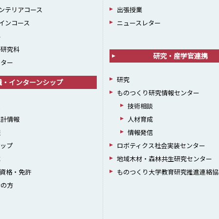
ンテリアコース
出張授業
インコース
ニュースレター
科
学研究科
研究・産学官連携
ンター
研究
職・インターンシップ
ものつくり研究情報センター
援
技術相談
統計情報
人材育成
躍
情報発信
シップ
ロボティクス社会実装センター
成
地域木材・森林共生研究センター
資格・免許
ものつくり大学教育研究推進連絡協
者の方