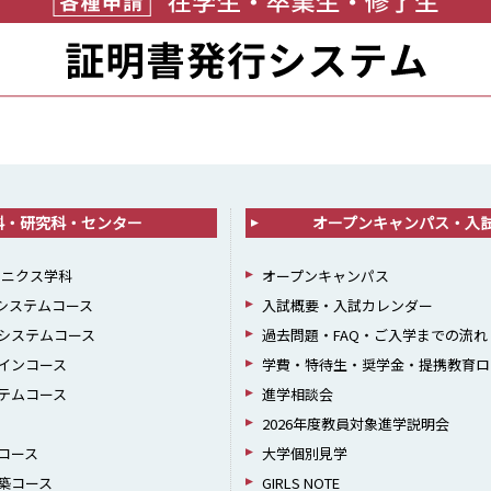
科・研究科・センター
オープンキャンパス・入
ロニクス学科
オープンキャンパス
報システムコース
入試概要・入試カレンダー
システムコース
過去問題・FAQ・ご入学までの流れ
インコース
学費・特待生・奨学金・提携教育ロ
テムコース
進学相談会
2026年度教員対象進学説明会
コース
大学個別見学
築コース
GIRLS NOTE