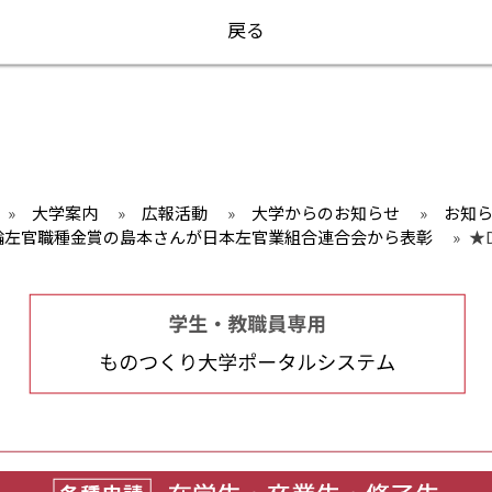
戻る
»
大学案内
»
広報活動
»
大学からのお知らせ
»
お知
輪左官職種金賞の島本さんが日本左官業組合連合会から表彰
»
★D