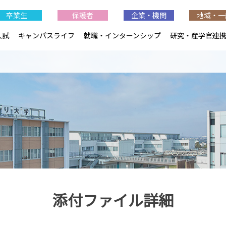
卒業生
保護者
企業・機関
地域・一
入試
キャンパスライフ
就職・インターンシップ
研究・産学官連
添付ファイル詳細