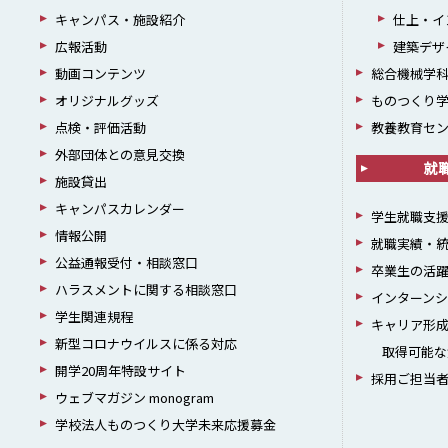
キャンパス・施設紹介
仕上・イ
広報活動
建築デザ
動画コンテンツ
総合機械学
オリジナルグッズ
ものつくり
点検・評価活動
教養教育セ
外部団体との意見交換
就
施設貸出
キャンパスカレンダー
学生就職支
情報公開
就職実績・
公益通報受付・相談窓口
卒業生の活
ハラスメントに関する相談窓口
インターン
学生関連規程
キャリア形
新型コロナウイルスに係る対応
取得可能な
開学20周年特設サイト
採用ご担当
ウェブマガジン monogram
学校法人ものつくり大学未来応援募金