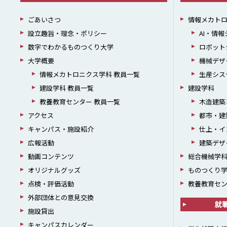
ごあいさつ
情報メカト
設立趣旨・理念・ポリシー
AI・情
数字でわかるものつくり大学
ロボット
大学概要
機械デザ
情報メカトロニクス学科 教員一覧
生産シス
建設学科 教員一覧
建設学科
教養教育センター 教員一覧
木造建築
アクセス
都市・建
キャンパス・施設紹介
仕上・イ
広報活動
建築デザ
動画コンテンツ
総合機械学
オリジナルグッズ
ものつくり
点検・評価活動
教養教育セ
外部団体との意見交換
就
施設貸出
キャンパスカレンダー