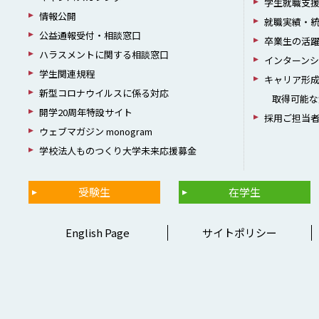
学生就職支
情報公開
就職実績・
公益通報受付・相談窓口
卒業生の活
ハラスメントに関する相談窓口
インターン
学生関連規程
キャリア形
新型コロナウイルスに係る対応
取得可能な
開学20周年特設サイト
採用ご担当
ウェブマガジン monogram
学校法人ものつくり大学未来応援募金
受験生
在学生
English Page
サイトポリシー