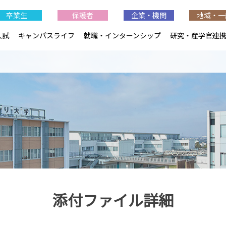
卒業生
保護者
企業・機関
地域・一
入試
キャンパスライフ
就職・インターンシップ
研究・産学官連
添付ファイル詳細