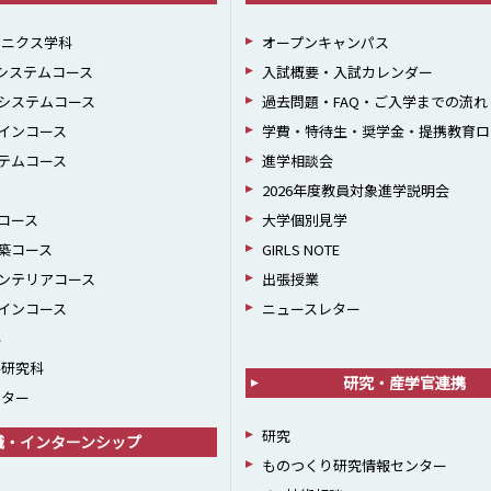
ロニクス学科
オープンキャンパス
報システムコース
入試概要・入試カレンダー
システムコース
過去問題・FAQ・ご入学までの流れ
インコース
学費・特待生・奨学金・提携教育ロ
テムコース
進学相談会
2026年度教員対象進学説明会
コース
大学個別見学
築コース
GIRLS NOTE
ンテリアコース
出張授業
インコース
ニュースレター
科
学研究科
研究・産学官連携
ンター
研究
職・インターンシップ
ものつくり研究情報センター