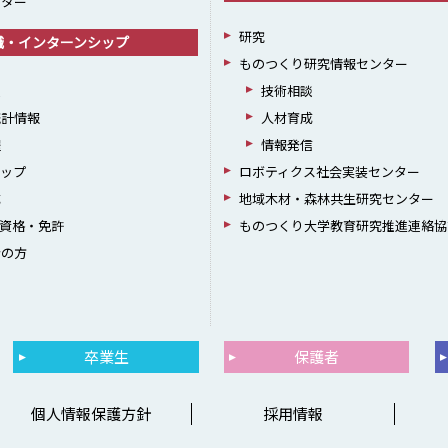
ンター
研究
職・インターンシップ
ものつくり研究情報センター
援
技術相談
統計情報
人材育成
躍
情報発信
シップ
ロボティクス社会実装センター
成
地域木材・森林共生研究センター
資格・免許
ものつくり大学教育研究推進連絡協
者の方
卒業生
保護者
個人情報保護方針
採用情報