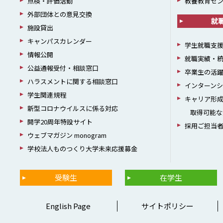
点検・評価活動
教養教育セ
外部団体との意見交換
就
施設貸出
キャンパスカレンダー
学生就職支
情報公開
就職実績・
公益通報受付・相談窓口
卒業生の活
ハラスメントに関する相談窓口
インターン
学生関連規程
キャリア形
新型コロナウイルスに係る対応
取得可能な
開学20周年特設サイト
採用ご担当
ウェブマガジン monogram
学校法人ものつくり大学未来応援募金
受験生
在学生
English Page
サイトポリシー