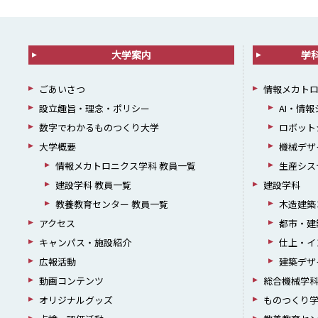
大学案内
学
ごあいさつ
情報メカト
設立趣旨・理念・ポリシー
AI・情
数字でわかるものつくり大学
ロボット
大学概要
機械デザ
情報メカトロニクス学科 教員一覧
生産シス
建設学科 教員一覧
建設学科
教養教育センター 教員一覧
木造建築
アクセス
都市・建
キャンパス・施設紹介
仕上・イ
広報活動
建築デザ
動画コンテンツ
総合機械学
オリジナルグッズ
ものつくり