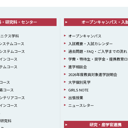
科・研究科・センター
オープンキャンパス・入
ロニクス学科
オープンキャンパス
報システムコース
入試概要・入試カレンダー
システムコース
過去問題・FAQ・ご入学までの流れ
インコース
学費・特待生・奨学金・提携教育ロ
テムコース
進学相談会
2026年度教員対象進学説明会
コース
大学個別見学
築コース
GIRLS NOTE
ンテリアコース
出張授業
インコース
ニュースレター
科
学研究科
研究・産学官連携