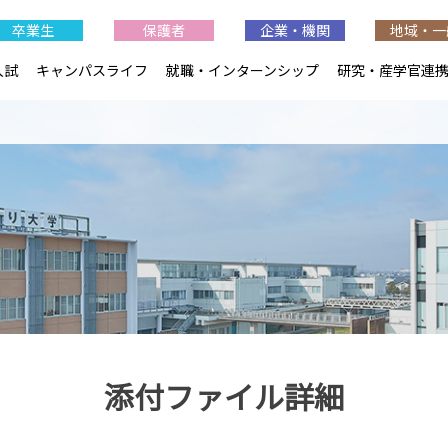
卒業生
保護者
企業・機関
地域・一
入試
キャンパスライフ
就職・インターンシップ
研究・産学官連
添付ファイル詳細