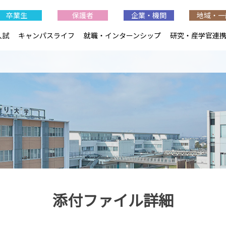
卒業生
保護者
企業・機関
地域・一
入試
キャンパスライフ
就職・インターンシップ
研究・産学官連
添付ファイル詳細