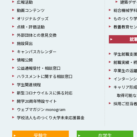
広報活動
建築デザ
動画コンテンツ
総合機械学
オリジナルグッズ
ものつくり
点検・評価活動
教養教育セ
外部団体との意見交換
就
施設貸出
キャンパスカレンダー
学生就職支
情報公開
就職実績・
公益通報受付・相談窓口
卒業生の活
ハラスメントに関する相談窓口
インターン
学生関連規程
キャリア形
新型コロナウイルスに係る対応
取得可能な
開学20周年特設サイト
採用ご担当
ウェブマガジン monogram
学校法人ものつくり大学未来応援募金
受験生
在学生