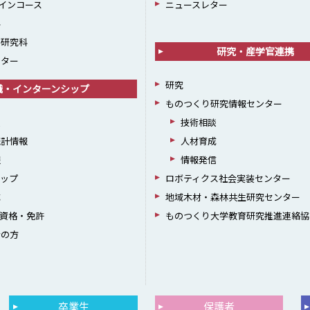
インコース
ニュースレター
科
学研究科
研究・産学官連携
ンター
研究
職・インターンシップ
ものつくり研究情報センター
援
技術相談
統計情報
人材育成
躍
情報発信
シップ
ロボティクス社会実装センター
成
地域木材・森林共生研究センター
資格・免許
ものつくり大学教育研究推進連絡協
者の方
卒業生
保護者