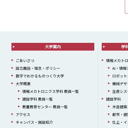
大学案内
学
ごあいさつ
情報メカト
設立趣旨・理念・ポリシー
AI・情
数字でわかるものつくり大学
ロボット
大学概要
機械デザ
情報メカトロニクス学科 教員一覧
生産シス
建設学科 教員一覧
建設学科
教養教育センター 教員一覧
木造建築
アクセス
都市・建
キャンパス・施設紹介
仕上・イ