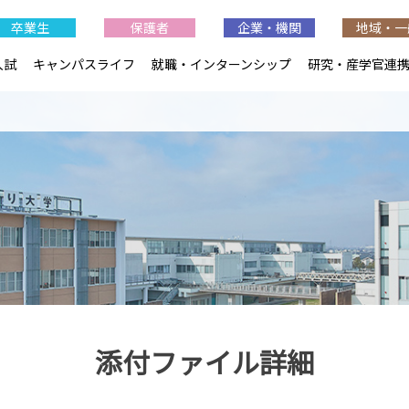
卒業生
保護者
企業・機関
地域・一
入試
キャンパスライフ
就職・インターンシップ
研究・産学官連
添付ファイル詳細