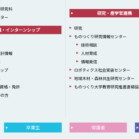
科
学研究科
研究・産学官連携
ンター
研究
職・インターンシップ
ものつくり研究情報センター
援
技術相談
統計情報
人材育成
躍
情報発信
シップ
ロボティクス社会実装センター
成
地域木材・森林共生研究センター
資格・免許
ものつくり大学教育研究推進連絡協
者の方
卒業生
保護者