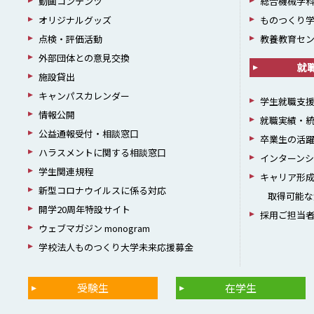
動画コンテンツ
総合機械学
オリジナルグッズ
ものつくり
点検・評価活動
教養教育セ
外部団体との意見交換
就
施設貸出
キャンパスカレンダー
学生就職支
情報公開
就職実績・
公益通報受付・相談窓口
卒業生の活
ハラスメントに関する相談窓口
インターン
学生関連規程
キャリア形
新型コロナウイルスに係る対応
取得可能な
開学20周年特設サイト
採用ご担当
ウェブマガジン monogram
学校法人ものつくり大学未来応援募金
受験生
在学生