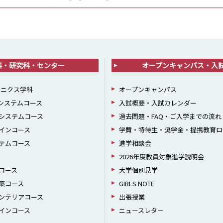
科・研究科・センター
オープンキャンパス・入
ロニクス学科
オープンキャンパス
報システムコース
入試概要・入試カレンダー
システムコース
過去問題・FAQ・ご入学までの流れ
インコース
学費・特待生・奨学金・提携教育ロ
テムコース
進学相談会
2026年度教員対象進学説明会
コース
大学個別見学
築コース
GIRLS NOTE
ンテリアコース
出張授業
インコース
ニュースレター