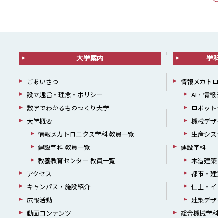
大学案内
学
ごあいさつ
情報メカト
設立趣旨・理念・ポリシー
AI・情
数字でわかるものつくり大学
ロボット
大学概要
機械デザ
情報メカトロニクス学科 教員一覧
生産シス
建設学科 教員一覧
建設学科
教養教育センター 教員一覧
木造建築
アクセス
都市・建
キャンパス・施設紹介
仕上・イ
広報活動
建築デザ
動画コンテンツ
総合機械学