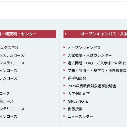
科・研究科・センター
オープンキャンパス・入
ロニクス学科
オープンキャンパス
報システムコース
入試概要・入試カレンダー
システムコース
過去問題・FAQ・ご入学までの流れ
インコース
学費・特待生・奨学金・提携教育ロ
テムコース
進学相談会
2026年度教員対象進学説明会
コース
大学個別見学
築コース
GIRLS NOTE
ンテリアコース
出張授業
インコース
ニュースレター
科