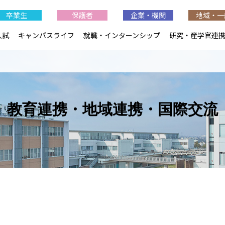
卒業生
保護者
企業・機関
地域・一
入試
キャンパスライフ
就職・インターンシップ
研究・産学官連
教育連携・地域連携・国際交流