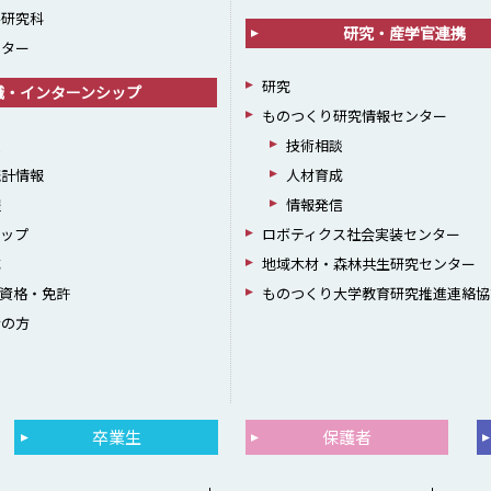
学研究科
研究・産学官連携
ンター
研究
職・インターンシップ
ものつくり研究情報センター
援
技術相談
統計情報
人材育成
躍
情報発信
シップ
ロボティクス社会実装センター
成
地域木材・森林共生研究センター
資格・免許
ものつくり大学教育研究推進連絡協
者の方
卒業生
保護者