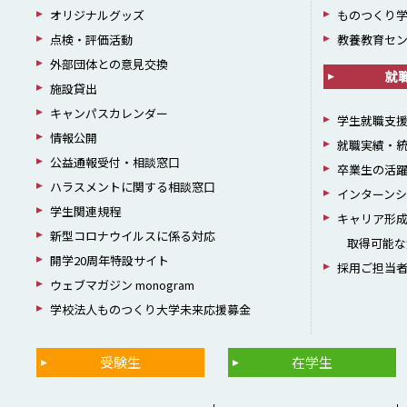
オリジナルグッズ
ものつくり
点検・評価活動
教養教育セ
外部団体との意見交換
就
施設貸出
キャンパスカレンダー
学生就職支
情報公開
就職実績・
公益通報受付・相談窓口
卒業生の活
ハラスメントに関する相談窓口
インターン
学生関連規程
キャリア形
新型コロナウイルスに係る対応
取得可能な
開学20周年特設サイト
採用ご担当
ウェブマガジン monogram
学校法人ものつくり大学未来応援募金
受験生
在学生