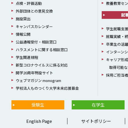
点検・評価活動
教養教育セ
外部団体との意見交換
就
施設貸出
キャンパスカレンダー
学生就職支
情報公開
就職実績・
公益通報受付・相談窓口
卒業生の活
ハラスメントに関する相談窓口
インターン
学生関連規程
キャリア形
新型コロナウイルスに係る対応
取得可能な
開学20周年特設サイト
採用ご担当
ウェブマガジン monogram
学校法人ものつくり大学未来応援募金
受験生
在学生
English Page
サイトポリシー