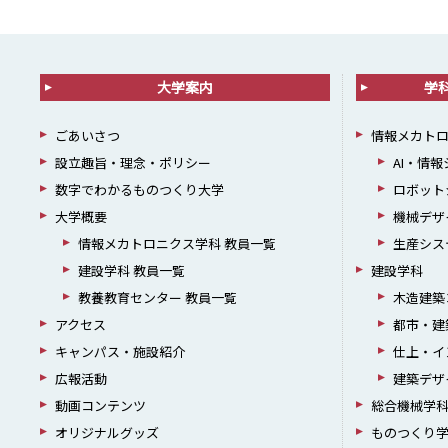
大学案内
学
ごあいさつ
情報メカト
設立趣旨・理念・ポリシー
AI・情
数字でわかるものつくり大学
ロボット
大学概要
機械デザ
情報メカトロニクス学科 教員一覧
生産シス
建設学科 教員一覧
建設学科
教養教育センター 教員一覧
木造建築
アクセス
都市・建
キャンパス・施設紹介
仕上・イ
広報活動
建築デザ
動画コンテンツ
総合機械学
オリジナルグッズ
ものつくり