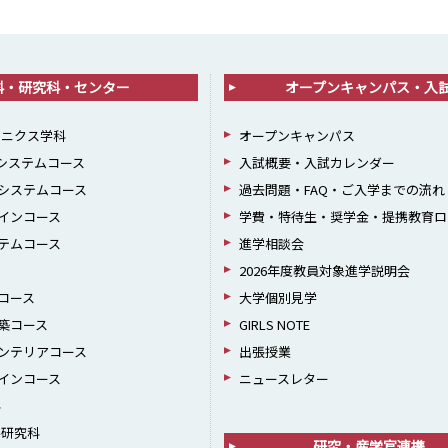
科・研究科・センター
オープンキャンパス・入
ロニクス学科
オープンキャンパス
報システムコース
入試概要・入試カレンダー
システムコース
過去問題・FAQ・ご入学までの流れ
インコース
学費・特待生・奨学金・提携教育ロ
テムコース
進学相談会
2026年度教員対象進学説明会
コース
大学個別見学
築コース
GIRLS NOTE
ンテリアコース
出張授業
インコース
ニュースレター
科
学研究科
研究・産学官連携