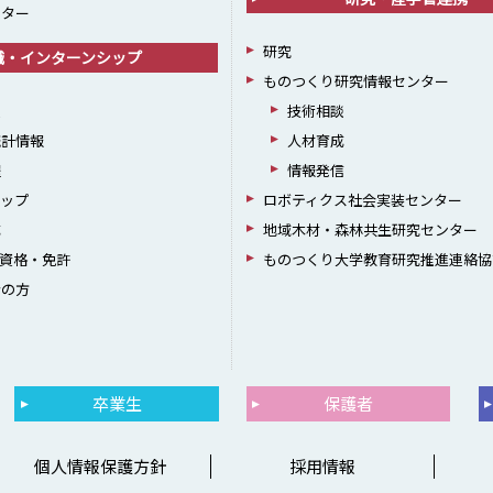
ンター
研究
職・インターンシップ
ものつくり研究情報センター
援
技術相談
統計情報
人材育成
躍
情報発信
シップ
ロボティクス社会実装センター
成
地域木材・森林共生研究センター
資格・免許
ものつくり大学教育研究推進連絡協
者の方
卒業生
保護者
個人情報保護方針
採用情報