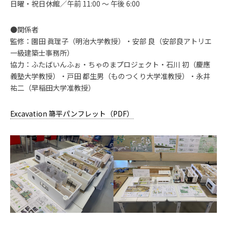
日曜・祝日休館／午前 11:00 〜 午後 6:00
●関係者
監修：園田 眞理子（明治大学教授）・安部 良（安部良アトリエ
一級建築士事務所）
協力：ふたばいんふぉ・ちゃのまプロジェクト・石川 初（慶應
義塾大学教授）・戸田 都生男（ものつくり大学准教授）・永井
祐二（早稲田大学准教授）
Excavation 箒平パンフレット（PDF）