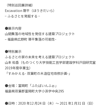
（特別巡回展詳細）
Excavation 箒平（ほうきだいら）
− ふるさとを発掘する −
●展示内容
山間集落の地域性を発信する建築プロジェクト
– 福島県広野町 箒平集落の可能性-
●特別展示
ふるさとの家の未来を考える建築プロジェクト
山本 佑香（ものつくり大学技能工芸学部建設学科戸田研究室
2019年度卒業生）
「すみかえる- 双葉町の木造住宅改修計画-」
●会場：富岡町「ふたばいんふぉ」
福島県双葉郡富岡町大字小浜字中央295
●日時：2020 年12 月24 日（木）〜 2021 年1 月31 日（日）