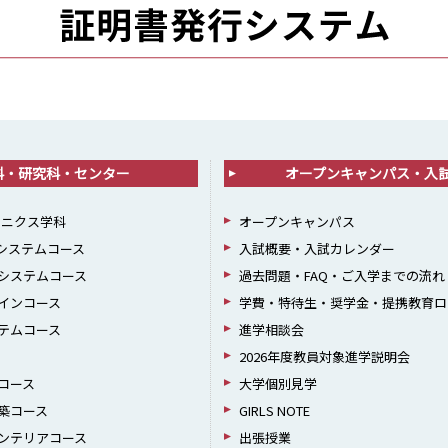
科・研究科・センター
オープンキャンパス・入
ロニクス学科
オープンキャンパス
報システムコース
入試概要・入試カレンダー
システムコース
過去問題・FAQ・ご入学までの流れ
インコース
学費・特待生・奨学金・提携教育ロ
テムコース
進学相談会
2026年度教員対象進学説明会
コース
大学個別見学
築コース
GIRLS NOTE
ンテリアコース
出張授業