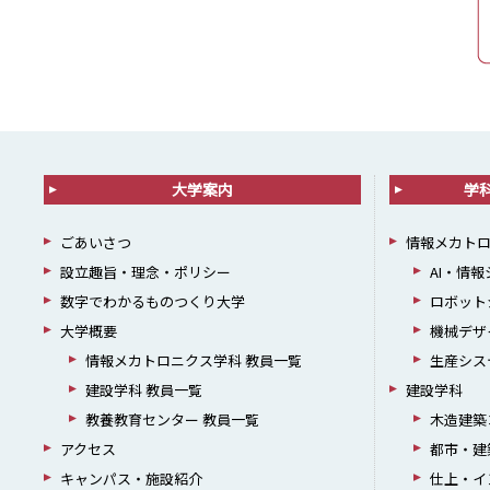
大学案内
学
ごあいさつ
情報メカト
設立趣旨・理念・ポリシー
AI・情
数字でわかるものつくり大学
ロボット
大学概要
機械デザ
情報メカトロニクス学科 教員一覧
生産シス
建設学科 教員一覧
建設学科
教養教育センター 教員一覧
木造建築
アクセス
都市・建
キャンパス・施設紹介
仕上・イ