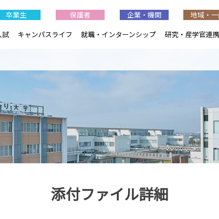
卒業生
保護者
企業・機関
地域・一
入試
キャンパスライフ
就職・インターンシップ
研究・産学官連
添付ファイル詳細