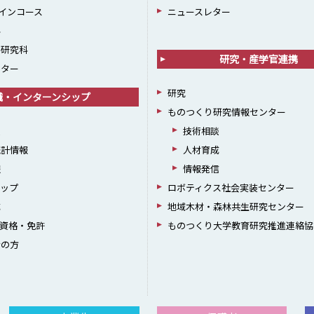
インコース
ニュースレター
科
学研究科
研究・産学官連携
ンター
研究
職・インターンシップ
ものつくり研究情報センター
援
技術相談
統計情報
人材育成
躍
情報発信
シップ
ロボティクス社会実装センター
成
地域木材・森林共生研究センター
資格・免許
ものつくり大学教育研究推進連絡協
者の方