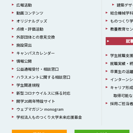
広報活動
建築デザ
動画コンテンツ
総合機械学
オリジナルグッズ
ものつくり
点検・評価活動
教養教育セ
外部団体との意見交換
就
施設貸出
キャンパスカレンダー
学生就職支
情報公開
就職実績・
公益通報受付・相談窓口
卒業生の活
ハラスメントに関する相談窓口
インターン
学生関連規程
キャリア形
新型コロナウイルスに係る対応
取得可能な
開学20周年特設サイト
採用ご担当
ウェブマガジン monogram
学校法人ものつくり大学未来応援募金