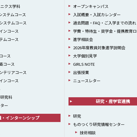
ロニクス学科
オープンキャンパス
報システムコース
入試概要・入試カレンダー
システムコース
過去問題・FAQ・ご入学までの流れ
インコース
学費・特待生・奨学金・提携教育ロ
テムコース
進学相談会
2026年度教員対象進学説明会
コース
大学個別見学
築コース
GIRLS NOTE
ンテリアコース
出張授業
インコース
ニュースレター
科
学研究科
研究・産学官連携
ンター
研究
職・インターンシップ
ものつくり研究情報センター
援
技術相談