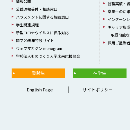
情報公開
就職実績・
公益通報受付・相談窓口
卒業生の活
ハラスメントに関する相談窓口
インターン
学生関連規程
キャリア形
新型コロナウイルスに係る対応
取得可能な
開学20周年特設サイト
採用ご担当
ウェブマガジン monogram
学校法人ものつくり大学未来応援募金
受験生
在学生
English Page
サイトポリシー