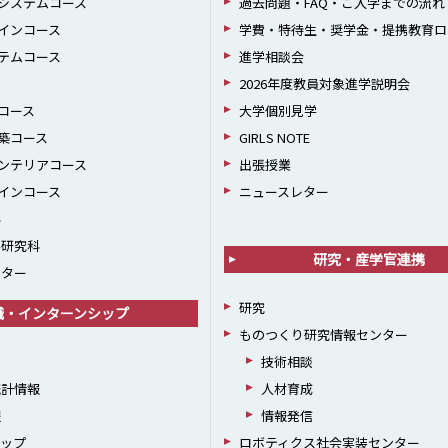
システムコース
過去問題・FAQ・ご入学までの流れ
インコース
学費・特待生・奨学金・提携教育ロ
テムコース
進学相談会
2026年度教員対象進学説明会
コース
大学個別見学
築コース
GIRLS NOTE
ンテリアコース
出張授業
インコース
ニュースレター
科
学研究科
研究・産学官連携
ンター
研究
職・インターンシップ
ものつくり研究情報センター
援
技術相談
統計情報
人材育成
躍
情報発信
シップ
ロボティクス社会実装センター