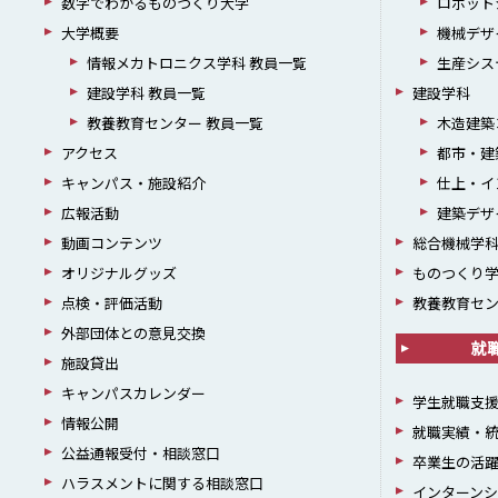
数字でわかるものつくり大学
ロボット
大学概要
機械デザ
情報メカトロニクス学科 教員一覧
生産シス
建設学科 教員一覧
建設学科
教養教育センター 教員一覧
木造建築
アクセス
都市・建
キャンパス・施設紹介
仕上・イ
広報活動
建築デザ
動画コンテンツ
総合機械学
オリジナルグッズ
ものつくり
点検・評価活動
教養教育セ
外部団体との意見交換
就
施設貸出
キャンパスカレンダー
学生就職支
情報公開
就職実績・
公益通報受付・相談窓口
卒業生の活
ハラスメントに関する相談窓口
インターン