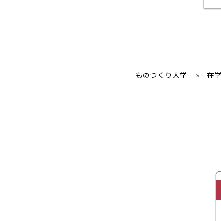
ものつくり大学
»
在