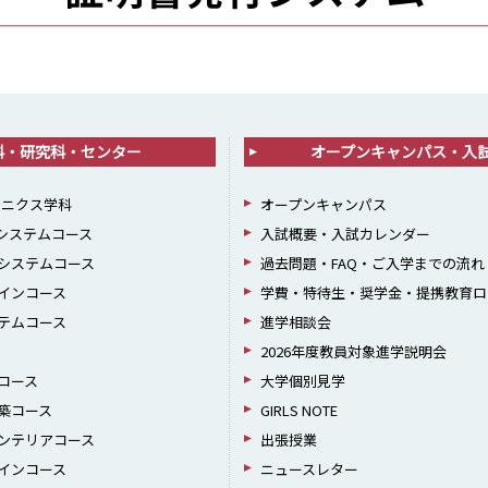
科・研究科・センター
オープンキャンパス・入
ロニクス学科
オープンキャンパス
報システムコース
入試概要・入試カレンダー
システムコース
過去問題・FAQ・ご入学までの流れ
インコース
学費・特待生・奨学金・提携教育ロ
テムコース
進学相談会
2026年度教員対象進学説明会
コース
大学個別見学
築コース
GIRLS NOTE
ンテリアコース
出張授業
インコース
ニュースレター