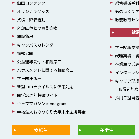
動画コンテンツ
総合機械学
オリジナルグッズ
ものつくり
点検・評価活動
教養教育セ
外部団体との意見交換
就
施設貸出
キャンパスカレンダー
学生就職支
情報公開
就職実績・
公益通報受付・相談窓口
卒業生の活
ハラスメントに関する相談窓口
インターン
学生関連規程
キャリア形
新型コロナウイルスに係る対応
取得可能な
開学20周年特設サイト
採用ご担当
ウェブマガジン monogram
学校法人ものつくり大学未来応援募金
受験生
在学生