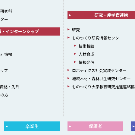
科
学研究科
研究・産学官連携
ンター
研究
職・インターンシップ
ものつくり研究情報センター
援
技術相談
統計情報
人材育成
躍
情報発信
シップ
ロボティクス社会実装センター
成
地域木材・森林共生研究センター
資格・免許
ものつくり大学教育研究推進連絡協
者の方
卒業生
保護者