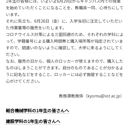
1年生の皆様には、いよいよ6月29日からキャンパス内での授業
を始めていただくことになることを、教職員一同、心待ちにして
います。
それに先立ち、6月26日（金）に、入学当初に注文していただい
た作業着等の販売をいたします。
コロナウイルス対策による三密回避のため、それぞれの学科によ
って、学籍番号による購入時間帯と購入場所等が指定されていま
すので、間違いのないように確認して、大学に来るようにしてく
ださい。
なお、販売の日から、個人のロッカーが使えますので、購入した
ものはしまうことができます。自分のものであることが分かるよ
うに記名などをすること、ロッカーには必ず施錠することなどを
心がけてください。
教務課教務係（kyomu@iot.ac.jp）
総合機械学科の1年生の皆さんへ
建設学科の1年生の皆さんへ