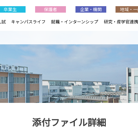
卒業生
保護者
企業・機関
地域・一
入試
キャンパスライフ
就職・インターンシップ
研究・産学官連
添付ファイル詳細