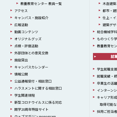
教養教育センター 教員一覧
木造建築
アクセス
都市・建
キャンパス・施設紹介
仕上・イ
広報活動
建築デザ
動画コンテンツ
総合機械学
オリジナルグッズ
ものつくり
点検・評価活動
教養教育セ
外部団体との意見交換
就
施設貸出
キャンパスカレンダー
学生就職支
情報公開
就職実績・
公益通報受付・相談窓口
卒業生の活
ハラスメントに関する相談窓口
インターン
学生関連規程
キャリア形
新型コロナウイルスに係る対応
取得可能な
開学20周年特設サイト
採用ご担当
ウェブマガジン monogram