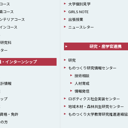
コース
大学個別見学
築コース
GIRLS NOTE
ンテリアコース
出張授業
インコース
ニュースレター
科
学研究科
研究・産学官連携
ンター
研究
職・インターンシップ
ものつくり研究情報センター
援
技術相談
統計情報
人材育成
躍
情報発信
シップ
ロボティクス社会実装センター
成
地域木材・森林共生研究センター
資格・免許
ものつくり大学教育研究推進連絡協
者の方