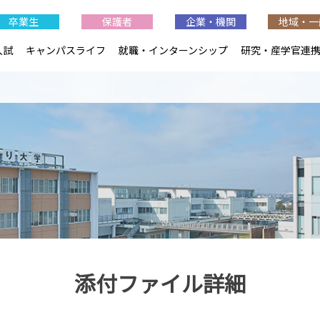
卒業生
保護者
企業・機関
地域・一
入試
キャンパスライフ
就職・インターンシップ
研究・産学官連
添付ファイル詳細