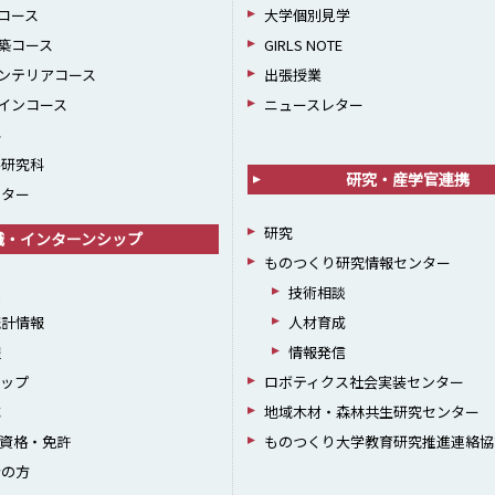
コース
大学個別見学
築コース
GIRLS NOTE
ンテリアコース
出張授業
インコース
ニュースレター
科
学研究科
研究・産学官連携
ンター
研究
職・インターンシップ
ものつくり研究情報センター
援
技術相談
統計情報
人材育成
躍
情報発信
シップ
ロボティクス社会実装センター
成
地域木材・森林共生研究センター
資格・免許
ものつくり大学教育研究推進連絡協
者の方