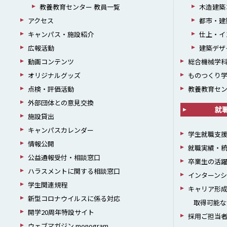
教養教育センター 教員一覧
木造建築
アクセス
都市・建
キャンパス・施設紹介
仕上・イ
広報活動
建築デザ
動画コンテンツ
総合機械学
オリジナルグッズ
ものつくり
点検・評価活動
教養教育セ
外部団体との意見交換
就
施設貸出
キャンパスカレンダー
学生就職支
情報公開
就職実績・
公益通報受付・相談窓口
卒業生の活
ハラスメントに関する相談窓口
インターン
学生関連規程
キャリア形
新型コロナウイルスに係る対応
取得可能な
開学20周年特設サイト
採用ご担当
ウェブマガジン monogram