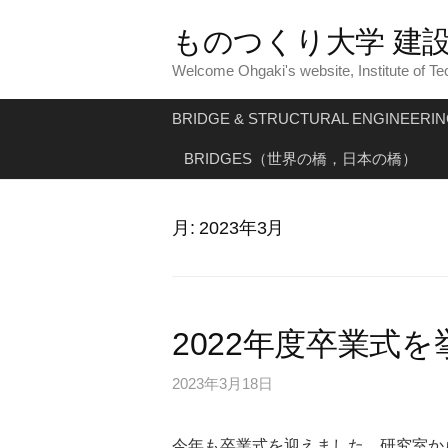
コ
ものつくり大学 建設
ン
テ
Welcome Ohgaki's website, Institute of Te
ン
BRIDGE & STRUCTURAL ENGINEERI
ツ
へ
BRIDGES（世界の橋，日本の橋）
ス
キ
月:
2023年3月
ッ
プ
2022年度卒業式
2023年3月18日
今年も卒業式を迎えました．研究室か