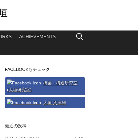
垣
検
ORKS
ACHIEVEMENTS
索:
FACEBOOKもチェック
橋梁・構造研究室
(大垣研究室)
大垣 賀津雄
最近の投稿