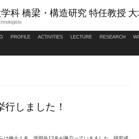
学科 橋梁・構造研究 特任教授 大
chnologists
NG
PROFILE
ACTIVITIES
LECTURE
RESEARCH
W
を挙行しました！
らは修士１名，学部生12名が巣立っていきました．研究成